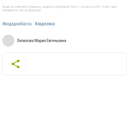
Якщо ви помітили помилку, виділіть необхідний текст і натисніть Ctrl + Enter, щоб
повідомити про це редакцію
#водадонбасса
#авдеевка
Лепилова Мария Евгеньевна