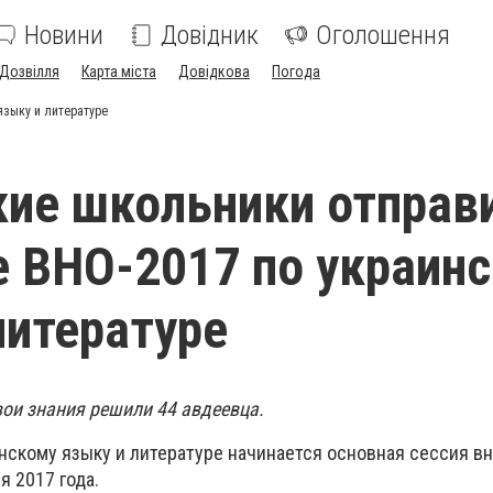
Новини
Довідник
Оголошення
Дозвілля
Карта міста
Довідкова
Погода
языку и литературе
ие школьники отправ
е ВНО-2017 по украин
литературе
вои знания решили 44 авдеевца.
инскому языку и литературе начинается основная сессия в
я 2017 года.