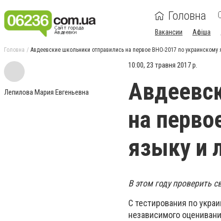
Головна
Вакансии
Афіша
Головна
Авдеевские школьники отправились на первое ВНО-2017 по украинскому 
10:00, 23 травня 2017 р.
Авдеевск
Лепилова Мария Евгеньевна
на перво
языку и 
В этом году проверить с
С тестирования по укра
независимого оценивани