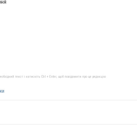
юня
бхідний текст і натисніть Ctrl + Enter, щоб повідомити про це редакцію
ки