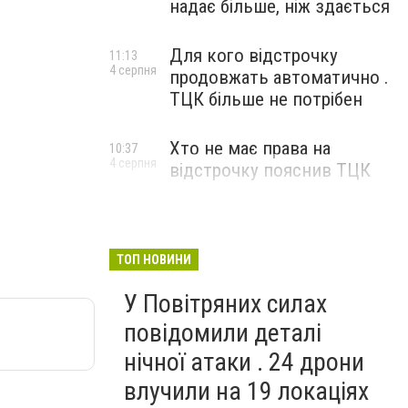
надає більше, ніж здається
Для кого відстрочку
11:13
4 серпня
продовжать автоматично .
ТЦК більше не потрібен
Хто не має права на
10:37
4 серпня
відстрочку пояснив ТЦК
ТОП НОВИНИ
У Повітряних силах
повідомили деталі
нічної атаки . 24 дрони
влучили на 19 локаціях