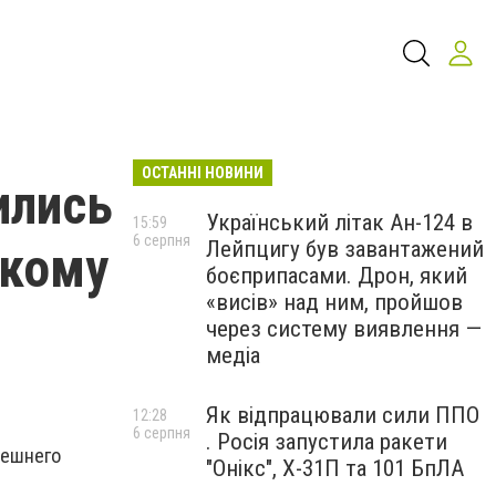
ОСТАННІ НОВИНИ
ились
Український літак Ан-124 в
15:59
6 серпня
Лейпцигу був завантажений
скому
боєприпасами. Дрон, який
«висів» над ним, пройшов
через систему виявлення —
медіа
Як відпрацювали сили ППО
12:28
6 серпня
. Росія запустила ракети
нешнего
"Онікс", Х-31П та 101 БпЛА