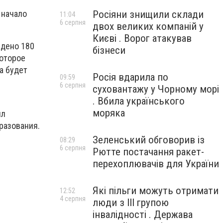
Росіяни знищили склади
 начало
11:04
6 серпня
двох великих компаній у
Києві . Ворог атакував
едено 180
бізнеси
которое
а будет
Росія вдарила по
09:59
6 серпня
суховантажу у Чорному морі
. Вбила українського
моряка
ыл
разования.
Зеленський обговорив із
08:29
6 серпня
Рютте постачання ракет-
перехоплювачів для України
Які пільги можуть отримати
12:52
4 серпня
люди з III групою
інвалідності . Держава