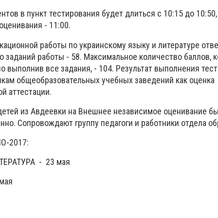
нтов в пункт тестирования будет длиться с 10:15 до 10:50,
ценивания - 11:00.
ационной работы по украинскому языку и литературе отв
о заданий работы - 58. Максимальное количество баллов, 
о выполнив все задания, - 104. Результат выполнения тест
кам общеобразовательных учебных заведений как оценка
й аттестации.
детей из Авдеевки на Внешнее независимое оценивание б
нно. Сопровождают группу педагоги и работники отдела об
О-2017:
ТЕРАТУРА - 23 мая
мая