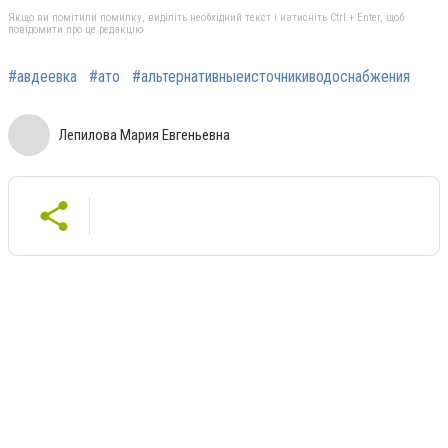
Якщо ви помітили помилку, виділіть необхідний текст і натисніть Ctrl + Enter, щоб
повідомити про це редакцію
#авдеевка
#ато
#альтернативныеисточникиводоснабжения
Лепилова Мария Евгеньевна