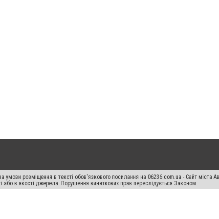
а умови розміщення в тексті обов'язкового посилання на 06236.com.ua - Сайт міста Ав
сті або в якості джерела. Порушення виняткових прав переслідується Законом.
ський спецпроєкт", "Політичні новини", "Пресреліз", "PR", "Офіційно", "Політична рек