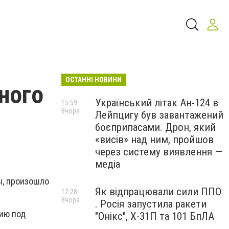
ОСТАННІ НОВИНИ
ного
Український літак Ан-124 в
15:59
Вчора
Лейпцигу був завантажений
боєприпасами. Дрон, який
«висів» над ним, пройшов
через систему виявлення —
медіа
ы, произошло
Як відпрацювали сили ППО
12:28
Вчора
. Росія запустила ракети
ию под
"Онікс", Х-31П та 101 БпЛА