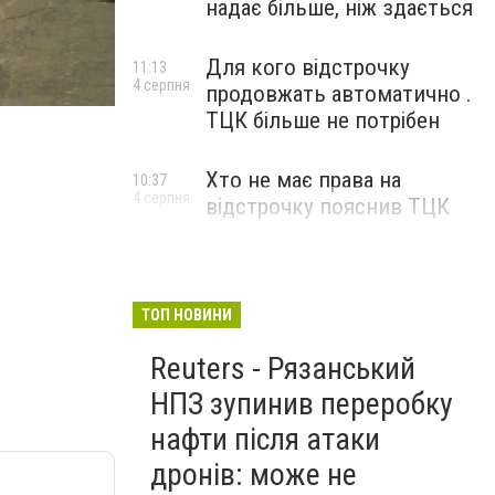
надає більше, ніж здається
Для кого відстрочку
11:13
4 серпня
продовжать автоматично .
ТЦК більше не потрібен
Хто не має права на
10:37
4 серпня
відстрочку пояснив ТЦК
ТОП НОВИНИ
Reuters - Рязанський
НПЗ зупинив переробку
нафти після атаки
дронів: може не