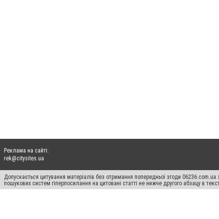
Реклама на сайті:
rek@citysites.ua
Допускається цитування матеріалів без отримання попередньої згоди 06236.com.ua з
пошукових систем гіперпосилання на цитовані статті не нижче другого абзацу в тек
Матеріали з плашками "Новини компаній", "Промо", "Партнерський матеріал", "Партнер