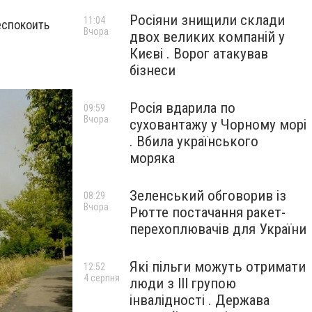
Росіяни знищили склади
11:04
еспокоить
Вчора
двох великих компаній у
Києві . Ворог атакував
бізнеси
Росія вдарила по
09:59
Вчора
суховантажу у Чорному морі
. Вбила українського
моряка
Зеленський обговорив із
08:29
Вчора
Рютте постачання ракет-
перехоплювачів для України
Які пільги можуть отримати
12:52
4 серпня
люди з III групою
інвалідності . Держава