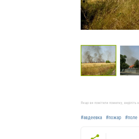
Якщо ви помітили помилку, виділіть нео
#авдеевка
#пожар
#поле