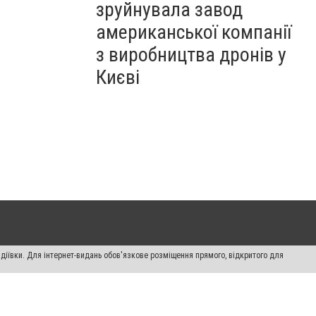
зруйнувала завод
американської компанії
з виробництва дронів у
Києві
діївки. Для інтернет-видань обов'язкове розміщення прямого, відкритого для
лама" публікуються на правах реклами.