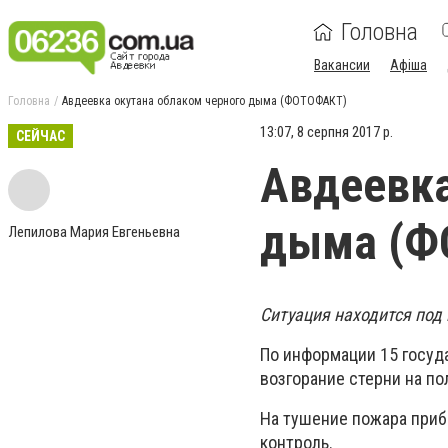
Головна
Вакансии
Афіша
Головна
Авдеевка окутана облаком черного дыма (ФОТОФАКТ)
13:07, 8 серпня 2017 р.
CЕЙЧАС
Авдеевка
дыма (Ф
Лепилова Мария Евгеньевна
Ситуация находится под
По информации 15 госуд
возгорание стерни на п
На тушение пожара приб
контроль.