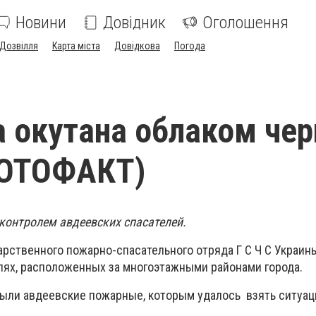
Новини
Довідник
Оголошення
Дозвілля
Карта міста
Довідкова
Погода
 окутана облаком чер
ОТОФАКТ)
 контролем авдеевских спасателей.
арственного пожарно-спасательного отряда Г С Ч С Украин
олях, расположенных за многоэтажными районами города.
ыли авдеевские пожарные, которым удалось взять ситуац