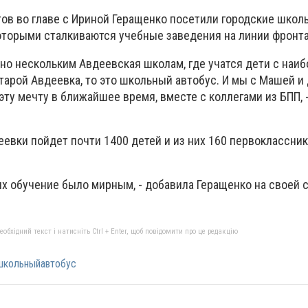
ов во главе с Ириной Геращенко посетили городские школы
оторыми сталкиваются учебные заведения на линии фронта
но нескольким Авдеевская школам, где учатся дети с наи
тарой Авдеевка, то это школьный автобус. И мы с Машей 
ту мечту в ближайшее время, вместе с коллегами из БПП, 
евки пойдет почти 1400 детей и из них 160 первоклассник
их обучение было мирным, - добавила Геращенко на своей 
бхідний текст і натисніть Ctrl + Enter, щоб повідомити про це редакцію
школьныйавтобус