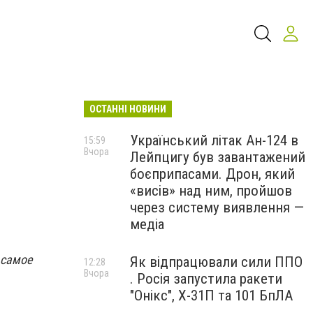
ОСТАННІ НОВИНИ
Український літак Ан-124 в
15:59
Вчора
Лейпцигу був завантажений
боєприпасами. Дрон, який
«висів» над ним, пройшов
через систему виявлення —
медіа
 самое
Як відпрацювали сили ППО
12:28
Вчора
. Росія запустила ракети
"Онікс", Х-31П та 101 БпЛА