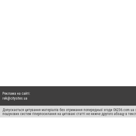
Реклама на сайті:
rek@citysites.ua
Допускається цитування матеріалів без отримання попередньої згоди 06236.com.ua з
пошукових систем гіперпосилання на цитовані статті не нижче другого абзацу в тек
Матеріали з плашками "Новини компаній", "Промо", "Партнерський матеріал", "Партнер