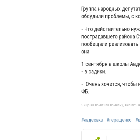
Группа народных депутат
обсудили проблемы, с к
- Что действительно нуж
пострадавшего района С
пообещали реализовать э
она.
1 сентября в школы Авде
- в садики.
- Очень хочется, чтобы 
ФБ.
Якщо ви помітили помилку, виділіть нео
#авдеевка
#геращенко
#