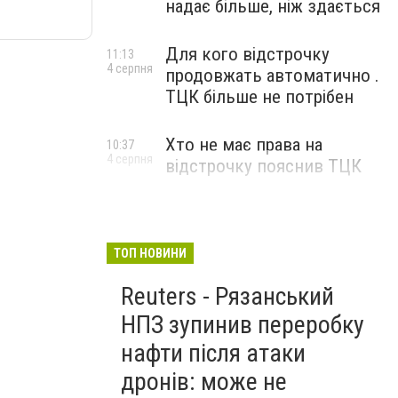
надає більше, ніж здається
Для кого відстрочку
11:13
4 серпня
продовжать автоматично .
ТЦК більше не потрібен
Хто не має права на
10:37
4 серпня
відстрочку пояснив ТЦК
ТОП НОВИНИ
Reuters - Рязанський
НПЗ зупинив переробку
нафти після атаки
дронів: може не