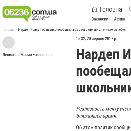
Головна
Вакансии
Афіша
Головна
Нардеп Ирина Геращенко пообещала авдеевским школьникам автобус
15:32, 20 серпня 2017 р.
Нардеп И
Лепилова Мария Евгеньевна
пообеща
школьник
Реализовать мечту учен
ближайшее время.
Об этом политик сообщи