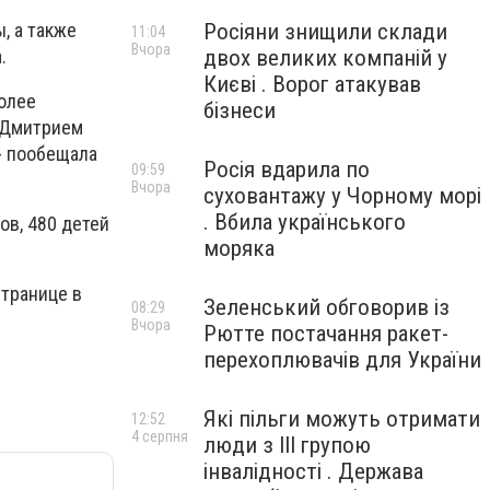
Росіяни знищили склади
, а также
11:04
Вчора
двох великих компаній у
.
Києві . Ворог атакував
более
бізнеси
и Дмитрием
- пообещала
Росія вдарила по
09:59
Вчора
суховантажу у Чорному морі
. Вбила українського
ов, 480 детей
моряка
странице в
Зеленський обговорив із
08:29
Вчора
Рютте постачання ракет-
перехоплювачів для України
Які пільги можуть отримати
12:52
4 серпня
люди з III групою
інвалідності . Держава