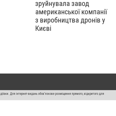
зруйнувала завод
американської компанії
з виробництва дронів у
Києві
діївки. Для інтернет-видань обов'язкове розміщення прямого, відкритого для
лама" публікуються на правах реклами.