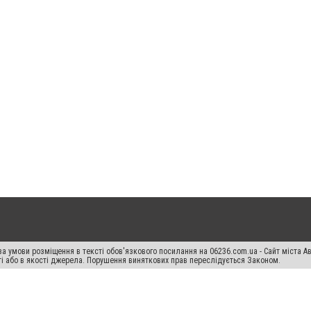
а умови розміщення в тексті обов'язкового посилання на 06236.com.ua - Сайт міста Ав
сті або в якості джерела. Порушення виняткових прав переслідується Законом.
ський спецпроєкт", "Політичні новини", "Пресреліз", "PR", "Офіційно", "Політична рек