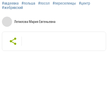
#авдеевка
#польша
#посол
#переселенцы
#центр
#жебривский
Лепилова Мария Евгеньевна