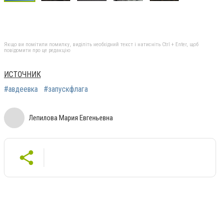
Якщо ви помітили помилку, виділіть необхідний текст і натисніть Ctrl + Enter, щоб
повідомити про це редакцію
ИСТОЧНИК
#авдеевка
#запускфлага
Лепилова Мария Евгеньевна