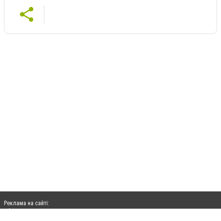
Реклама на сайті:
rek@citysites.ua