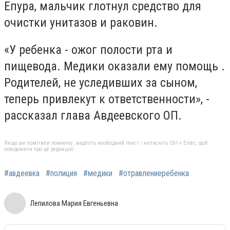
Епура, мальчик глотнул средство для
очистки унитазов и раковин.
«У ребенка - ожог полости рта и
пищевода. Медики оказали ему помощь .
Родителей, не уследивших за сыном,
теперь привлекут к ответственности», -
рассказал глава Авдеевского ОП.
Якщо ви помітили помилку, виділіть необхідний текст і натисніть Ctrl + Enter, щоб
повідомити про це редакцію
#авдеевка
#полиция
#медики
#отравлениеребенка
Лепилова Мария Евгеньевна