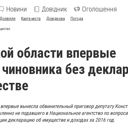
Новини
Довідник
Оголошення
Дозвілля
Карта міста
Довідкова
Погода
уществе
ой области впервые
 чиновника без декла
естве
впервые вынесла обвинительный приговор депутату Конс
шленно не подавшего в Национальное агентство по вопрос
ии декларацию об имуществе и доходах за 2016 год.