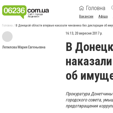
Головна
Вакансии
Афіша
Головна
В Донецкой области впервые наказали чиновника без декларации об им
16:13, 20 вересня 2017 р.
В Донецк
Лепилова Мария Евгеньевна
наказали
об имущ
Прокуратура Донетчины 
городского совета, умы
предотвращения коррупц