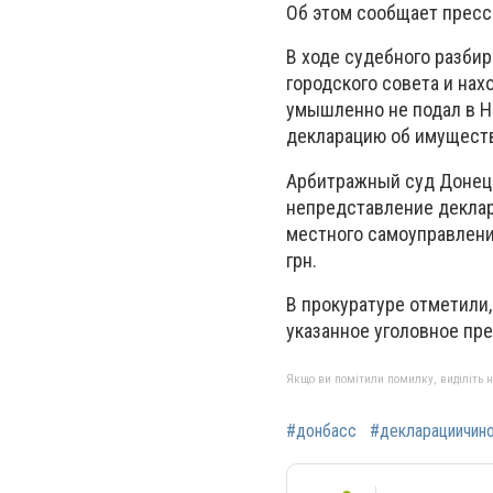
Об этом сообщает пресс
В ходе судебного разбир
городского совета и нах
умышленно не подал в Н
декларацию об имуществе
Арбитражный суд Донецк
непредставление деклар
местного самоуправления
грн.
В прокуратуре отметили,
указанное уголовное пр
Якщо ви помітили помилку, виділіть нео
#донбасс
#декларациичин