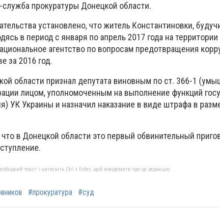
-служба прокуратуры Донецкой области.
ательства установлено, что житель Константиновки, будуч
одясь в период с января по апрель 2017 года на территории
ациональное агентство по вопросам предотвращения корр
 за 2016 год.
ой области признал депутата виновным по ст. 366-1 (ум
ации лицом, уполномоченным на выполнение функций госу
) УК Украины и назначил наказание в виде штрафа в разм
 что в Донецкой области это первый обвинительный приго
еступление.
бхідний текст і натисніть Ctrl + Enter, щоб повідомити про це редакцію
овников
#прокуратура
#суд