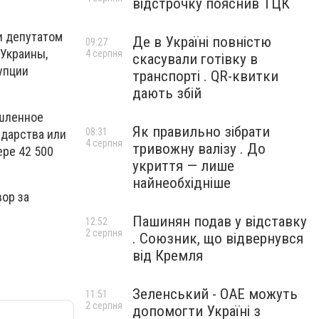
відстрочку пояснив ТЦК
и депутатом
Де в Україні повністю
09:27
 Украины,
4 серпня
скасували готівку в
упции
транспорті . QR-квитки
дають збій
ышленное
Як правильно зібрати
08:31
дарства или
4 серпня
тривожну валізу . До
ере 42 500
укриття — лише
найнеобхідніше
вор за
Пашинян подав у відставку
12:52
2 серпня
. Союзник, що відвернувся
від Кремля
Зеленський - ОАЕ можуть
11:51
2 серпня
допомогти Україні з