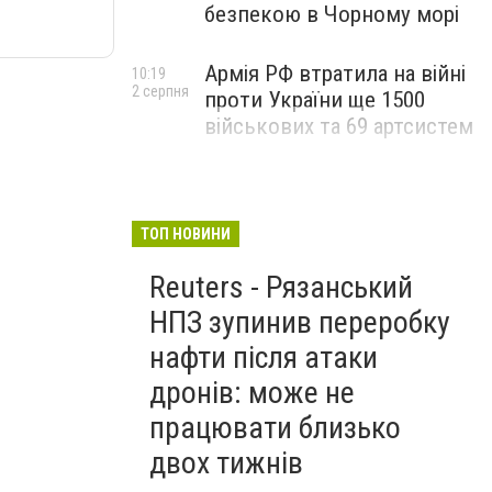
безпекою в Чорному морі
Армія РФ втратила на війні
10:19
2 серпня
проти України ще 1500
військових та 69 артсистем
ТОП НОВИНИ
Reuters - Рязанський
НПЗ зупинив переробку
нафти після атаки
дронів: може не
працювати близько
двох тижнів