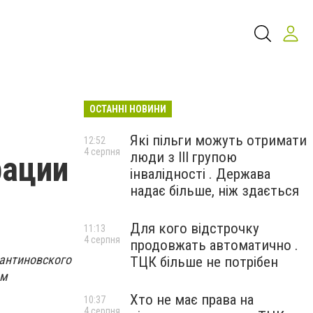
ОСТАННІ НОВИНИ
Які пільги можуть отримати
12:52
4 серпня
люди з III групою
рации
інвалідності . Держава
надає більше, ніж здається
Для кого відстрочку
11:13
4 серпня
продовжать автоматично .
тантиновского
ТЦК більше не потрібен
ам
Хто не має права на
10:37
4 серпня