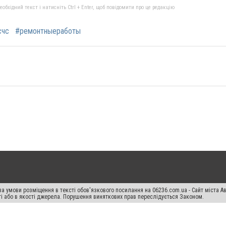
бхідний текст і натисніть Ctrl + Enter, щоб повідомити про це редакцію
счс
#ремонтныеработы
а умови розміщення в тексті обов'язкового посилання на 06236.com.ua - Сайт міста Ав
сті або в якості джерела. Порушення виняткових прав переслідується Законом.
ський спецпроєкт", "Політичні новини", "Пресреліз", "PR", "Офіційно", "Політична рек