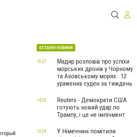
ОСТАННІ НОВИНИ
Мадяр розповів про успіхи
15:27
морських дронів у Чорному
та Азовському морях . 12
уражених суден за тиждень
Reuters - Демократи США
14:22
готують новий удар по
Трампу, і це не імпічмент
У Німеччині помітили
12:59
который