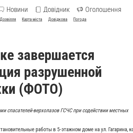
Новини
Довідник
Оголошення
Дозвілля
Карта міста
Довідкова
Погода
ке завершается
ция разрушенной
жки (ФОТО)
ми спасателей-верхолазов ГСЧС при содействии местных
тановительные работы в 5-этажном доме на ул. Гагарина, 