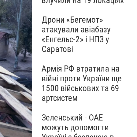
влучили на 19 локаціях
Дрони «Бегемот»
атакували авіабазу
«Енгельс-2» і НПЗ у
Саратові
Армія РФ втратила на
війні проти України ще
1500 військових та 69
артсистем
Зеленський - ОАЕ
можуть допомогти