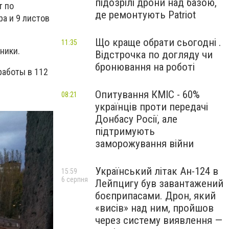
підозрілі дрони над базою,
т по
де ремонтують Patriot
а и 9 листов
Що краще обрати сьогодні .
11:35
ники.
Відстрочка по догляду чи
бронювання на роботі
работы в 112
Опитування КМІС - 60%
08:21
українців проти передачі
Донбасу Росії, але
підтримують
заморожування війни
Український літак Ан-124 в
15:59
6 серпня
Лейпцигу був завантажений
боєприпасами. Дрон, який
«висів» над ним, пройшов
через систему виявлення —