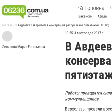
Головна
Вакансии
Афіша
Головна
В Авдеевке завершается консервация разрушенной пятиэтажки (ФОТО)
10:55, 3 листопада 2017 р.
В Авдеев
Лепилова Мария Евгеньевна
консерва
пятиэта
Работы проводятся сила
коммунальщиков.
Верхолазы провели восс