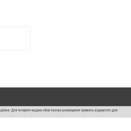
діївки. Для інтернет-видань обов'язкове розміщення прямого, відкритого для
лама" публікуються на правах реклами.