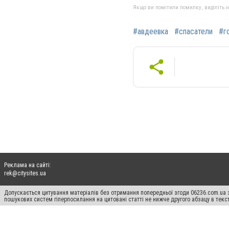
Якщо ви помітили помилку, виділіть нео
#авдеевка
#спасатели
#г
Реклама на сайті:
rek@citysites.ua
Допускається цитування матеріалів без отримання попередньої згоди 06236.com.ua з
пошукових систем гіперпосилання на цитовані статті не нижче другого абзацу в тек
Матеріали з плашками "Новини компаній", "Промо", "Партнерський матеріал", "Партнер