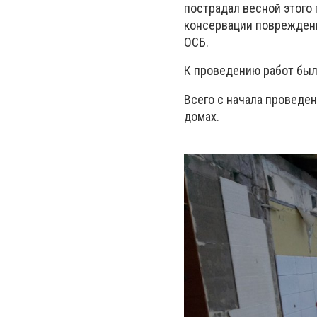
пострадал весной этого 
консервации поврежденно
ОСБ.
К проведению работ был
Всего с начала проведе
домах.