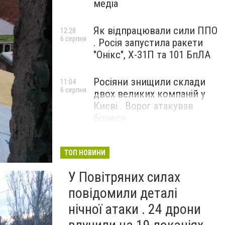
медіа
Як відпрацювали сили ППО
12:28
6 серпня
. Росія запустила ракети
"Онікс", Х-31П та 101 БпЛА
Росіяни знищили склади
11:04
6 серпня
двох великих компаній у
Києві . Ворог атакував
бізнеси
ТОП НОВИНИ
У Повітряних силах
повідомили деталі
нічної атаки . 24 дрони