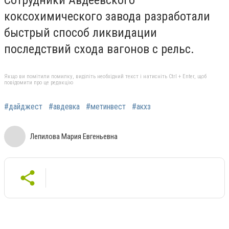
коксохимического завода разработали
быстрый способ ликвидации
последствий схода вагонов с рельс.
Якщо ви помітили помилку, виділіть необхідний текст і натисніть Ctrl + Enter, щоб
повідомити про це редакцію
#дайджест
#авдевка
#метинвест
#акхз
Лепилова Мария Евгеньевна