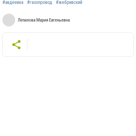
#авдеевка
#газопровод
#жебривский
Лепилова Мария Евгеньевна