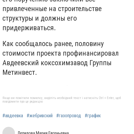
привлеченные на строительстве
структуры и должны его
придерживаться.
Как сообщалось ранее, половину
стоимости проекта профинансировал
Авдеевский коксохимзавод Группы
Метинвест.
Якщо ви помітили помилку, виділіть необхідний текст і натисніть Ctrl + Enter, щоб
повідомити про це редакцію
#авдеевка
#жебривский
#газопровод
#график
Лепилова Мария Евгеньевна