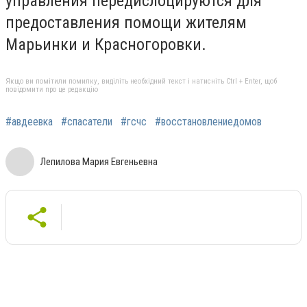
управления передислоцируются для
предоставления помощи жителям
Марьинки и Красногоровки.
Якщо ви помітили помилку, виділіть необхідний текст і натисніть Ctrl + Enter, щоб
повідомити про це редакцію
#авдеевка
#спасатели
#гсчс
#восстановлениедомов
Лепилова Мария Евгеньевна