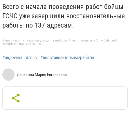
Всего с начала проведения работ бойцы
ГСЧС уже завершили восстановительные
работы по 137 адресам.
Якщо ви помітили помилку, виділіть необхідний текст і натисніть Ctrl + Enter, щоб
повідомити про це редакцію
#авдеевка
#гсчс
#восстановительныеработы
Лепилова Мария Евгеньевна