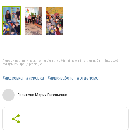
Якщо ви помітили помилку, виділіть необхідний текст і натисніть Ctrl + Enter, щоб
повідомити про це редакцію
#авдеевка
#искорка
#акциязабота
#отделсмс
Лепилова Мария Евгеньевна