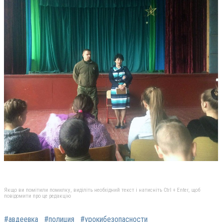
Якщо ви помітили помилку, виділіть необхідний текст і натисніть Ctrl + Enter, щоб
повідомити про це редакцію
#авдеевка
#полиция
#урокибезопасности