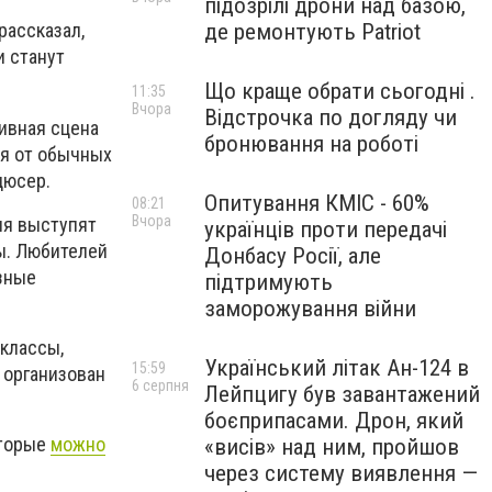
підозрілі дрони над базою,
де ремонтують Patriot
рассказал,
и станут
Що краще обрати сьогодні .
11:35
Вчора
Відстрочка по догляду чи
ивная сцена
бронювання на роботі
ся от обычных
дюсер.
Опитування КМІС - 60%
08:21
Вчора
ля выступят
українців проти передачі
ны. Любителей
Донбасу Росії, але
зные
підтримують
заморожування війни
классы,
Український літак Ан-124 в
15:59
 организован
6 серпня
Лейпцигу був завантажений
боєприпасами. Дрон, який
оторые
можно
«висів» над ним, пройшов
через систему виявлення —