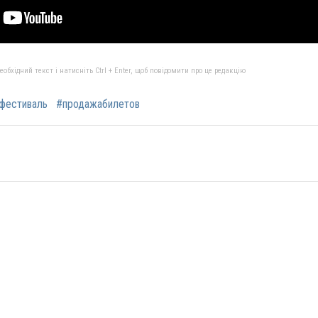
бхідний текст і натисніть Ctrl + Enter, щоб повідомити про це редакцію
фестиваль
#продажабилетов