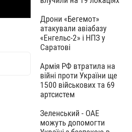
влучили на 19 локаціях
Дрони «Бегемот»
атакували авіабазу
«Енгельс-2» і НПЗ у
Саратові
Армія РФ втратила на
війні проти України ще
1500 військових та 69
артсистем
Зеленський - ОАЕ
можуть допомогти