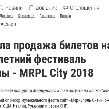
Новини
Довідник
Оголошення
Дозвілля
Карта міста
Довідкова
Погода
PL City 2018
ла продажа билетов н
летний фестиваль
ы - MRPL City 2018
ен-эйр пройдет в Мариуполе с 3 по 5 августа на пляже Пес
ый спонсор музыкального феста сайт «Мариуполь Сити», о
з США, Италии, Румынии и стран СНГ.