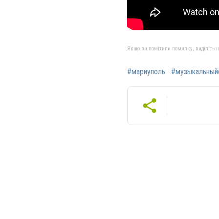
Якщо ви помітили помилку, виділіть нео
#мариуполь
#музыкальный