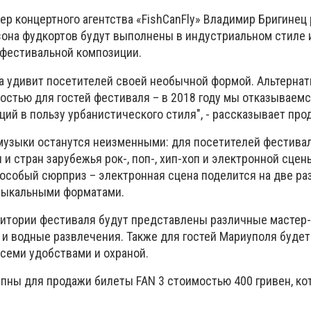
р концертного агентства «FishCanFly» Владимир Бригинец 
 зона фудкортов будут выполнены в индустриальном стиле 
фестивальной композиции.
ка удивит посетителей своей необычной формой. Альтернат
остью для гостей фестиваля – в 2018 году мы отказываем
ий в пользу урбанистического стиля", - рассказывает про
узыки останутся неизменными: для посетителей фестива
и стран зарубежья рок-, поп-, хип-хоп и электронной сце
особый сюрприз – электронная сцена поделится на две ра
зыкальными форматами.
ритории фестиваля будут представлены различные мастер-
 и водные развлечения. Также для гостей Мариуполя будет
всеми удобствами и охраной.
пны для продажи билеты FAN 3 стоимостью 400 гривен, к