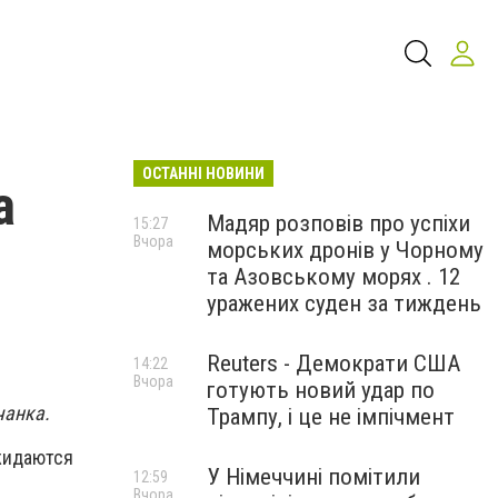
ОСТАННІ НОВИНИ
а
Мадяр розповів про успіхи
15:27
Вчора
морських дронів у Чорному
та Азовському морях . 12
уражених суден за тиждень
Reuters - Демократи США
14:22
Вчора
готують новий удар по
чанка.
Трампу, і це не імпічмент
жидаются
У Німеччині помітили
12:59
Вчора