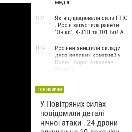
медіа
Як відпрацювали сили ППО
12:28
6 серпня
. Росія запустила ракети
"Онікс", Х-31П та 101 БпЛА
Росіяни знищили склади
11:04
6 серпня
двох великих компаній у
Києві . Ворог атакував
бізнеси
ТОП НОВИНИ
У Повітряних силах
повідомили деталі
нічної атаки . 24 дрони