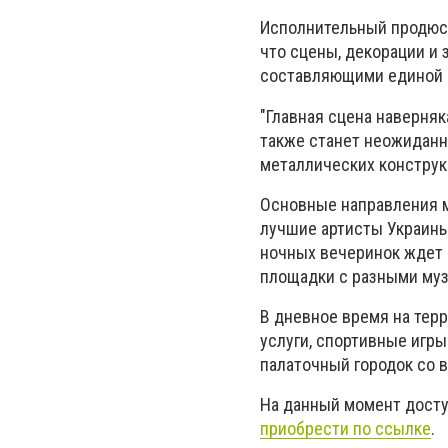
Исполнительный продюсе
что сцены, декорации и
составляющими единой 
"Главная сцена наверня
также станет неожиданн
металлических конструкц
Основные направления м
лучшие артисты Украины 
ночных вечеринок ждет 
площадки с разными му
В дневное время на тер
услуги, спортивные игры
палаточный городок со 
На данный момент досту
приобрести по ссылке
.