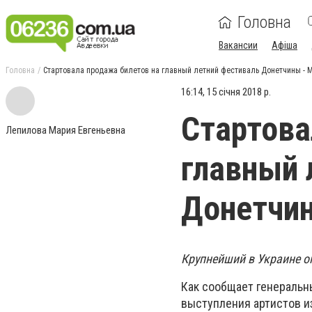
Головна
Вакансии
Афіша
Головна
Стартовала продажа билетов на главный летний фестиваль Донетчины - MR
16:14, 15 січня 2018 р.
Стартова
Лепилова Мария Евгеньевна
главный 
Донетчин
Крупнейший в Украине оп
Как сообщает генеральн
выступления артистов и