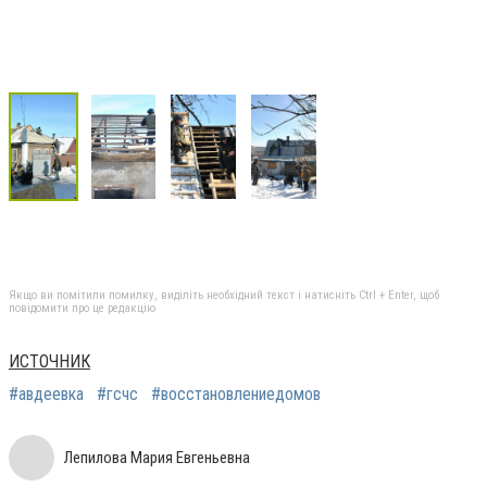
Якщо ви помітили помилку, виділіть необхідний текст і натисніть Ctrl + Enter, щоб
повідомити про це редакцію
ИСТОЧНИК
#авдеевка
#гсчс
#восстановлениедомов
Лепилова Мария Евгеньевна