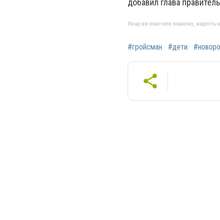
добавил глава правитель
Якщо ви помітили помилку, виділіть нео
#гройсман
#дети
#новор