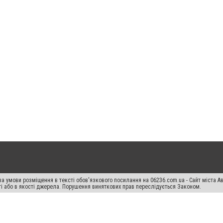
а умови розміщення в тексті обов'язкового посилання на 06236.com.ua - Сайт міста Ав
сті або в якості джерела. Порушення виняткових прав переслідується Законом.
ський спецпроєкт", "Політичні новини", "Пресреліз", "PR", "Офіційно", "Політична рек