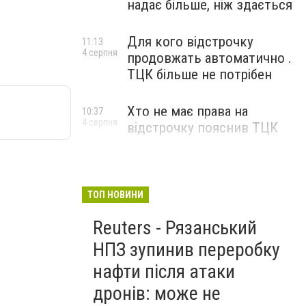
надає більше, ніж здається
Для кого відстрочку
11:13
4 серпня
продовжать автоматично .
ТЦК більше не потрібен
Хто не має права на
10:37
4 серпня
відстрочку пояснив ТЦК
ТОП НОВИНИ
Reuters - Рязанський
НПЗ зупинив переробку
нафти після атаки
дронів: може не