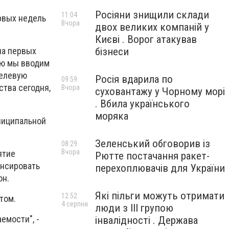
Росіяни знищили склади
11:04
рвых недель
Вчора
двох великих компаній у
Києві . Ворог атакував
бізнеси
на первых
ую мы вводим
целевую
Росія вдарила по
09:59
ства сегодня,
Вчора
суховантажу у Чорному морі
. Вбила українського
моряка
униципальной
Зеленський обговорив із
08:29
Вчора
ятие
Рютте постачання ракет-
енсировать
перехоплювачів для України
он.
Які пільги можуть отримати
12:52
том.
4 серпня
люди з III групою
емости", -
інвалідності . Держава