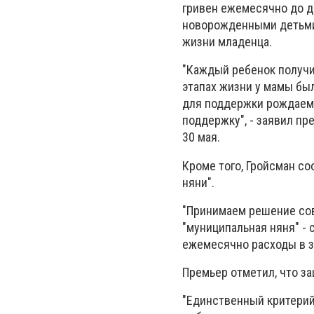
гривен ежемесячно до д
новорожденными детьми 
жизни младенца.
"Каждый ребенок получи
этапах жизни у мамы был
для поддержки рождаемо
поддержку", - заявил пр
30 мая.
Кроме того, Гройсман со
няни".
"Принимаем решение сов
"муниципальная няня" - 
ежемесячно расходы в з
Премьер отметил, что з
"Единственный критерий