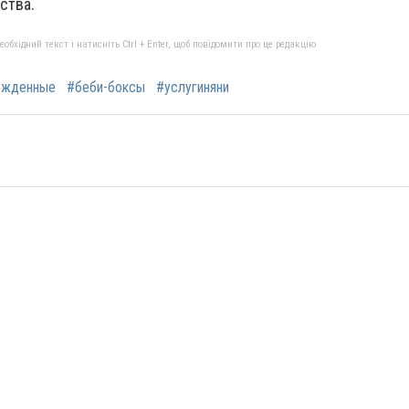
ства.
бхідний текст і натисніть Ctrl + Enter, щоб повідомити про це редакцію
ожденные
#беби-боксы
#услугиняни