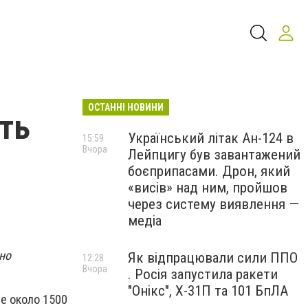
ОСТАННІ НОВИНИ
ть
Український літак Ан-124 в
15:59
Вчора
Лейпцигу був завантажений
боєприпасами. Дрон, який
«висів» над ним, пройшов
через систему виявлення —
медіа
но
Як відпрацювали сили ППО
12:28
Вчора
. Росія запустила ракети
"Онікс", Х-31П та 101 БпЛА
ре около 1500