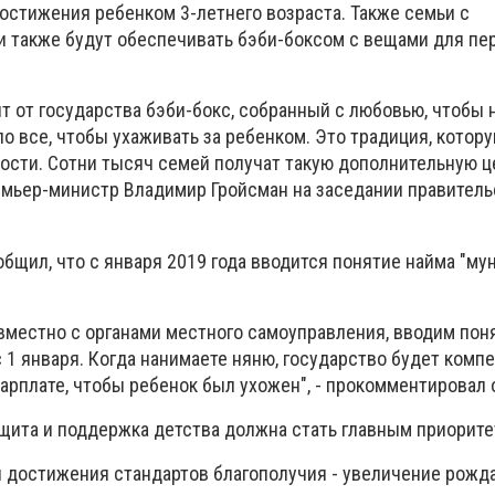
остижения ребенком 3-летнего возраста. Также семьи с
также будут обеспечивать бэби-боксом с вещами для пе
т от государства бэби-бокс, собранный с любовью, чтобы 
о все, чтобы ухаживать за ребенком. Это традиция, котор
сти. Сотни тысяч семей получат такую дополнительную 
емьер-министр Владимир Гройсман на заседании правитель
общил, что с января 2019 года вводится понятие найма "м
местно с органами местного самоуправления, вводим пон
с 1 января. Когда нанимаете няню, государство будет комп
арплате, чтобы ребенок был ухожен", - прокомментировал 
ащита и поддержка детства должна стать главным приорите
 достижения стандартов благополучия - увеличение рожда