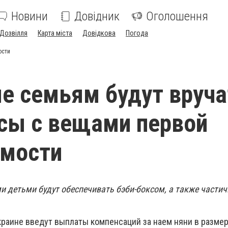
Новини
Довідник
Оголошення
Дозвілля
Карта міста
Довідкова
Погода
ости
е семьям будут вруча
сы с вещами первой
имости
 детьми будут обеспечивать бэби-боксом, а также частич
Украине введут выплаты компенсаций за наем няни в разме