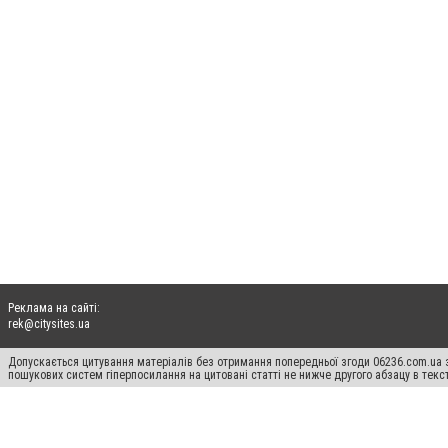
Реклама на сайті:
rek@citysites.ua
Допускається цитування матеріалів без отримання попередньої згоди 06236.com.ua з
пошукових систем гіперпосилання на цитовані статті не нижче другого абзацу в тек
Матеріали з плашками "Новини компаній", "Промо", "Партнерський матеріал", "Партнер