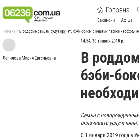
Головна
Вакансии
Афіша
Головна
В роддоме семьям будут вручать бэби-боксы с вещами первой необходим
14:54, 30 травня 2018 р.
В роддом
Лепилова Мария Евгеньевна
бэби-бок
необход
Семьи с новорожденными
оплачивать услуги няни.
С 1 января 2019 года в 