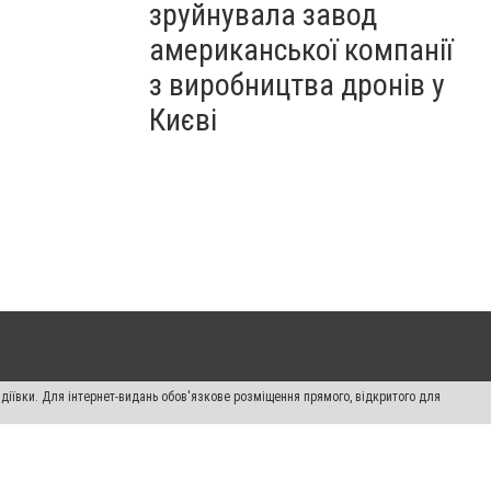
зруйнувала завод
американської компанії
з виробництва дронів у
Києві
діївки. Для інтернет-видань обов'язкове розміщення прямого, відкритого для
лама" публікуються на правах реклами.