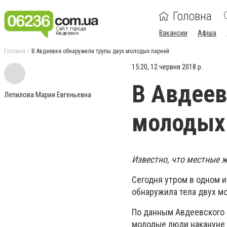
Головна
Вакансии
Афіша
Головна
В Авдеевке обнаружили трупы двух молодых парней
15:20, 12 червня 2018 р.
В Авдеев
Лепилова Мария Евгеньевна
молодых
Известно, что местные ж
Сегодня утром в одном 
обнаружила тела двух м
По данным Авдеевского 
молодые люди накануне 