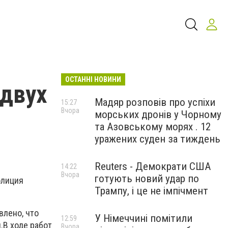
ОСТАННІ НОВИНИ
 двух
Мадяр розповів про успіхи
15:27
Вчора
морських дронів у Чорному
та Азовському морях . 12
уражених суден за тиждень
Reuters - Демократи США
14:22
Вчора
готують новий удар по
олиция
Трампу, і це не імпічмент
влено, что
У Німеччині помітили
12:59
.В ходе работ
Вчора