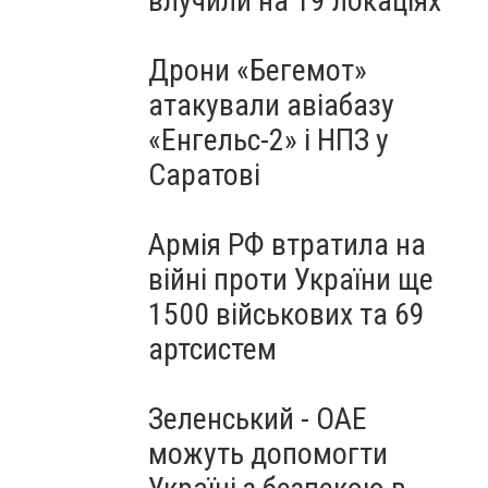
влучили на 19 локаціях
Дрони «Бегемот»
атакували авіабазу
«Енгельс-2» і НПЗ у
Саратові
Армія РФ втратила на
війні проти України ще
1500 військових та 69
артсистем
Зеленський - ОАЕ
можуть допомогти