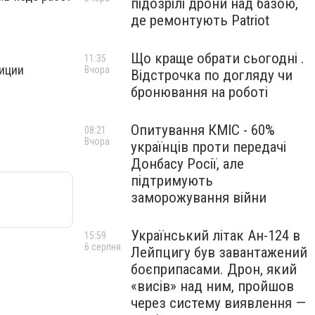
підозрілі дрони над базою,
де ремонтують Patriot
Що краще обрати сьогодні .
11:35
лиции
Вчора
Відстрочка по догляду чи
.
бронювання на роботі
Опитування КМІС - 60%
08:21
Вчора
українців проти передачі
Донбасу Росії, але
підтримують
заморожування війни
Український літак Ан-124 в
15:59
6 серпня
Лейпцигу був завантажений
боєприпасами. Дрон, який
«висів» над ним, пройшов
через систему виявлення —