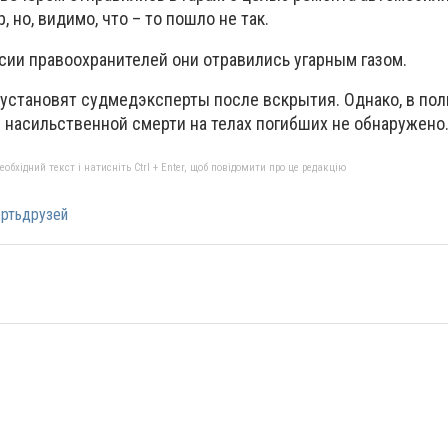
 но, видимо, что – то пошло не так.
сии правоохранителей они отравились угарным газом.
установят судмедэксперты после вскрытия. Однако, в по
 насильственной смерти на телах погибших не обнаружено
бхідний текст і натисніть Ctrl + Enter, щоб повідомити про це редакцію
ртьдрузей