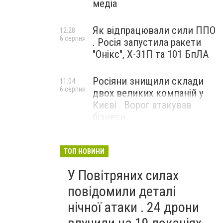
медіа
Як відпрацювали сили ППО
12:28
6 серпня
. Росія запустила ракети
"Онікс", Х-31П та 101 БпЛА
Росіяни знищили склади
11:04
6 серпня
двох великих компаній у
Києві . Ворог атакував
бізнеси
ТОП НОВИНИ
У Повітряних силах
повідомили деталі
нічної атаки . 24 дрони