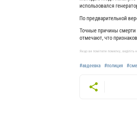
использовался генератор,
По предварительной вер
Точные причины смерти 
отмечают, что признаков
Якщо ви помітили помилку, виділіть нео
#авдеевка
#полиция
#сме