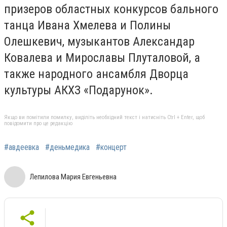
призеров областных конкурсов бального
танца Ивана Хмелева и Полины
Олешкевич, музыкантов Александар
Ковалева и Мирославы Плуталовой, а
также народного ансамбля Дворца
культуры АКХЗ «Подарунок».
Якщо ви помітили помилку, виділіть необхідний текст і натисніть Ctrl + Enter, щоб
повідомити про це редакцію
#авдеевка
#деньмедика
#концерт
Лепилова Мария Евгеньевна