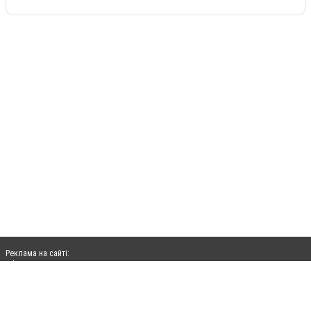
Реклама на сайті:
rek@citysites.ua
Допускається цитування матеріалів без отримання попередньої згоди