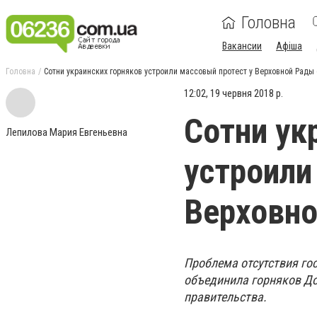
Головна
Вакансии
Афіша
Головна
Сотни украинских горняков устроили массовый протест у Верховной Рады
12:02, 19 червня 2018 р.
Сотни ук
Лепилова Мария Евгеньевна
устроили
Верховн
Проблема отсутствия го
объединила горняков До
правительства.