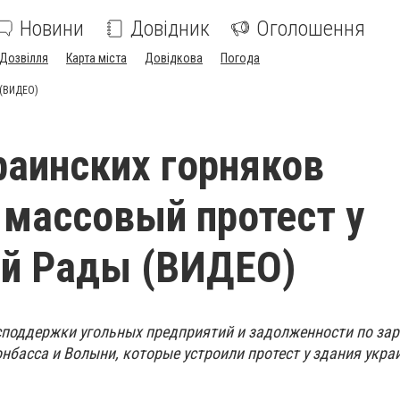
Новини
Довідник
Оголошення
Дозвілля
Карта міста
Довідкова
Погода
 (ВИДЕО)
раинских горняков
 массовый протест у
ой Рады (ВИДЕО)
споддержки угольных предприятий и задолженности по зар
нбасса и Волыни, которые устроили протест у здания укра