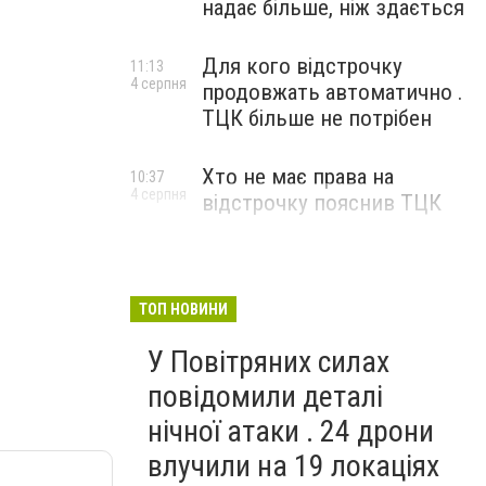
надає більше, ніж здається
Для кого відстрочку
11:13
4 серпня
продовжать автоматично .
ТЦК більше не потрібен
Хто не має права на
10:37
4 серпня
відстрочку пояснив ТЦК
ТОП НОВИНИ
У Повітряних силах
повідомили деталі
нічної атаки . 24 дрони
влучили на 19 локаціях