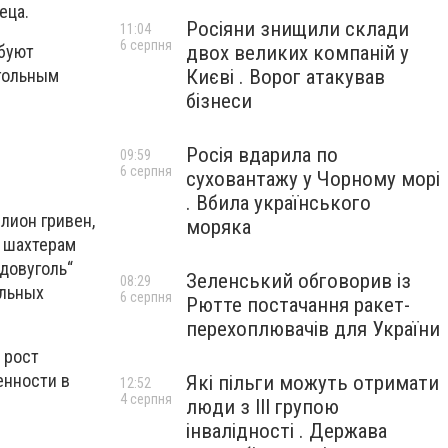
еца.
Росіяни знищили склади
11:04
6 серпня
двох великих компаній у
ебуют
Києві . Ворог атакував
гольным
бізнеси
Росія вдарила по
09:59
6 серпня
суховантажу у Чорному морі
. Вбила українського
лион гривен,
моряка
 шахтерам
идовуголь“
Зеленський обговорив із
08:29
ольных
6 серпня
Рютте постачання ракет-
перехоплювачів для України
 рост
енности в
Які пільги можуть отримати
12:52
4 серпня
люди з III групою
інвалідності . Держава