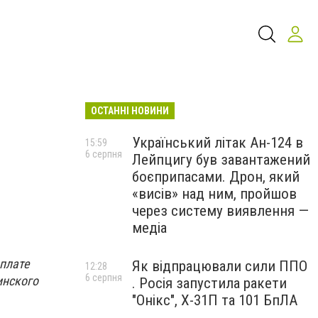
ОСТАННІ НОВИНИ
Український літак Ан-124 в
15:59
6 серпня
Лейпцигу був завантажений
боєприпасами. Дрон, який
«висів» над ним, пройшов
через систему виявлення —
медіа
плате
Як відпрацювали сили ППО
12:28
6 серпня
инского
. Росія запустила ракети
"Онікс", Х-31П та 101 БпЛА