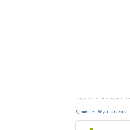
Якщо ви помітили помилку, виділіть нео
#донбасс
#бунтшахтеров