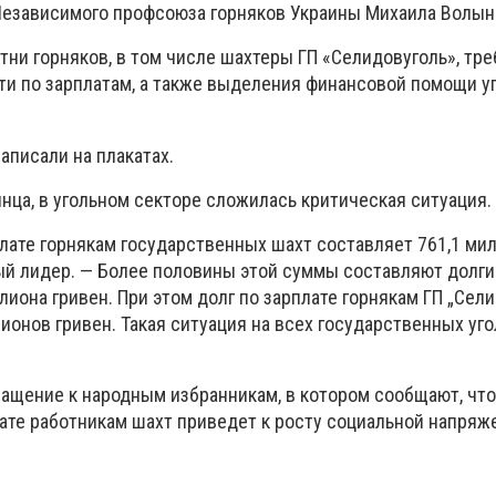
Независимого профсоюза горняков Украины Михаила Волын
тни горняков, в том числе шахтеры ГП «Селидовуголь», тр
и по зарплатам, а также выделения финансовой помощи у
аписали на плакатах.
нца, в угольном секторе сложилась критическая ситуация.
лате горнякам государственных шахт составляет 761,1 мил
й лидер. — Более половины этой суммы составляют долги
иона гривен. При этом долг по зарплате горнякам ГП „Сел
ионов гривен. Такая ситуация на всех государственных уг
ращение к народным избранникам, в котором сообщают, что
ате работникам шахт приведет к росту социальной напряж