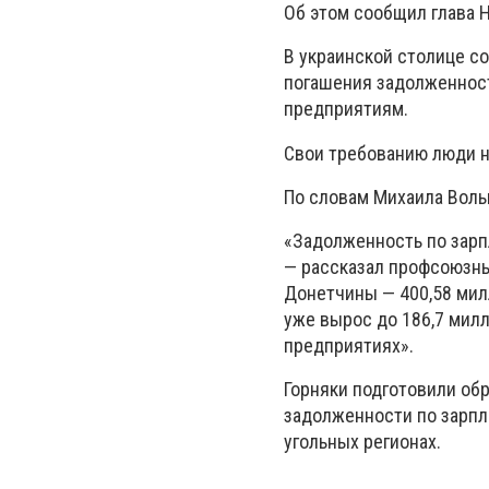
Об этом сообщил глава 
В украинской столице со
погашения задолженност
предприятиям.
Свои требованию люди н
По словам Михаила Волы
«Задолженность по зарп
— рассказал профсоюзны
Донетчины — 400,58 милл
уже вырос до 186,7 милл
предприятиях».
Горняки подготовили об
задолженности по зарпл
угольных регионах.