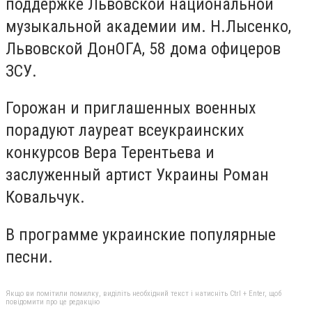
поддержке Львовской национальной
музыкальной академии им. Н.Лысенко,
Львовской ДонОГА, 58 дома офицеров
ЗСУ.
Горожан и приглашенных военных
порадуют лауреат всеукраинских
конкурсов Вера Терентьева и
заслуженный артист Украины Роман
Ковальчук.
В программе украинские популярные
песни.
Якщо ви помітили помилку, виділіть необхідний текст і натисніть Ctrl + Enter, щоб
повідомити про це редакцію