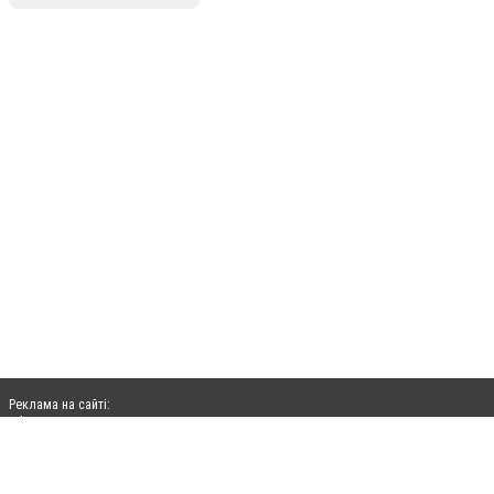
Реклама на сайті:
rek@citysites.ua
Допускається цитування матеріалів без отримання попередньої згоди