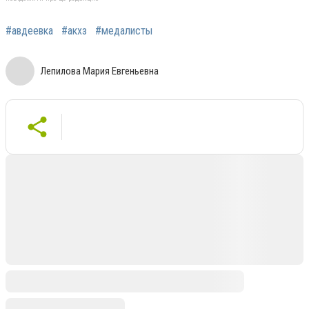
#авдеевка
#акхз
#медалисты
Лепилова Мария Евгеньевна