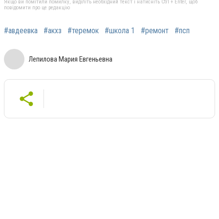
Якщо ви помітили помилку, виділіть необхідний текст і натисніть Ctrl + Enter, щоб
повідомити про це редакцію
#авдеевка
#акхз
#теремок
#школа 1
#ремонт
#псп
Лепилова Мария Евгеньевна