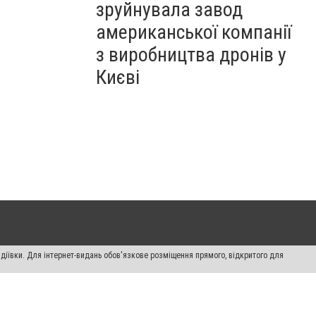
зруйнувала завод
американської компанії
з виробництва дронів у
Києві
діївки. Для інтернет-видань обов'язкове розміщення прямого, відкритого для
лама" публікуються на правах реклами.