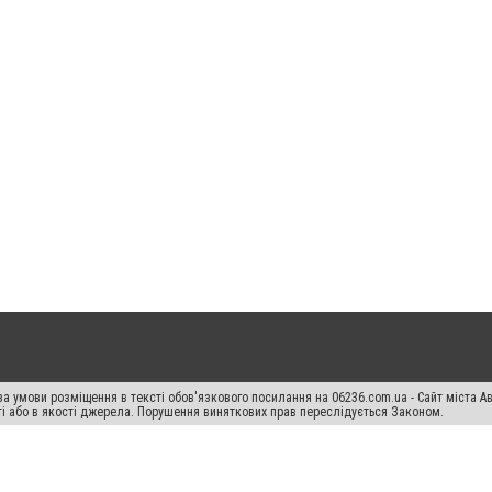
а умови розміщення в тексті обов'язкового посилання на 06236.com.ua - Сайт міста Ав
сті або в якості джерела. Порушення виняткових прав переслідується Законом.
ський спецпроєкт", "Політичні новини", "Пресреліз", "PR", "Офіційно", "Політична рек