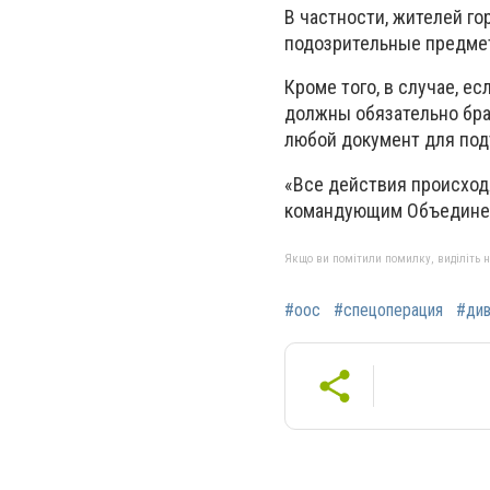
В частности, жителей го
подозрительные предмет
Кроме того, в случае, е
должны обязательно бра
любой документ для по
«Все действия происход
командующим Объединенн
Якщо ви помітили помилку, виділіть нео
#оос
#спецоперация
#ди