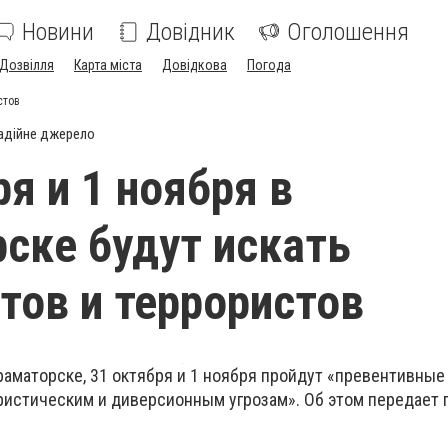
Новини
Довідник
Оголошення
Дозвілля
Карта міста
Довідкова
Погода
стов
адійне джерело
ря и 1 ноября в
ске будут искать
тов и террористов
раматорске, 31 октября и 1 ноября пройдут «превентивные
истическим и диверсионным угрозам». Об этом передает 