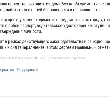
рода просят не выходить из дома без необходимости, не тр
ы, заботиться о своей безопасности и не паниковать.
сли существует необходимость передвигаться по городу, гр
ть с собой паспорт, водительское удостоверение, студенч
дтверждения личности.
ят в рамках действующего законодательства и санкциони
ых сил генерал-лейтенантом Сергеем Наевым», — отмети
бхідний текст і натисніть Ctrl + Enter, щоб повідомити про це редакцію
версанты
#террористы