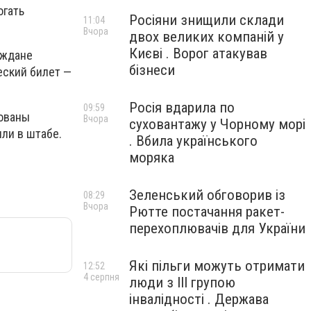
огать
Росіяни знищили склади
11:04
Вчора
двох великих компаній у
Києві . Ворог атакував
аждане
бізнеси
еский билет —
Росія вдарила по
09:59
рованы
Вчора
суховантажу у Чорному морі
ли в штабе.
. Вбила українського
моряка
Зеленський обговорив із
08:29
Вчора
Рютте постачання ракет-
перехоплювачів для України
Які пільги можуть отримати
12:52
4 серпня
люди з III групою
інвалідності . Держава