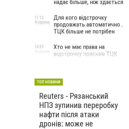
надає більше, ніж здається
Для кого відстрочку
11:13
4 серпня
продовжать автоматично .
ТЦК більше не потрібен
Хто не має права на
10:37
4 серпня
відстрочку пояснив ТЦК
ТОП НОВИНИ
Reuters - Рязанський
НПЗ зупинив переробку
нафти після атаки
дронів: може не