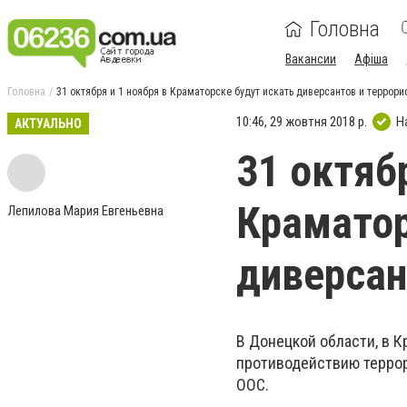
Головна
Вакансии
Афіша
Головна
31 октября и 1 ноября в Краматорске будут искать диверсантов и террори
10:46, 29 жовтня 2018 р.
Н
АКТУАЛЬНО
31 октяб
Краматор
Лепилова Мария Евгеньевна
диверсан
В Донецкой области, в К
противодействию террор
ООС.