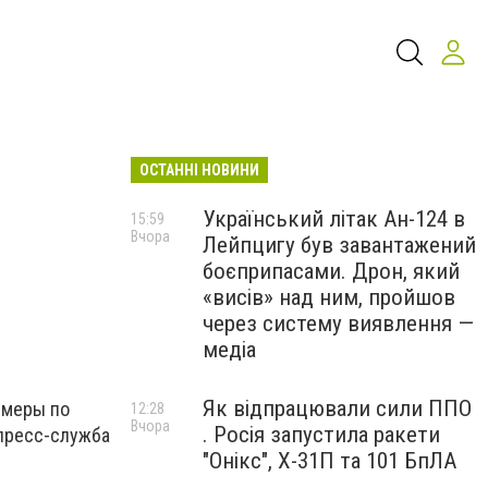
ОСТАННІ НОВИНИ
Український літак Ан-124 в
15:59
Вчора
Лейпцигу був завантажений
боєприпасами. Дрон, який
«висів» над ним, пройшов
через систему виявлення —
медіа
Як відпрацювали сили ППО
 меры по
12:28
Вчора
. Росія запустила ракети
пресс-служба
"Онікс", Х-31П та 101 БпЛА