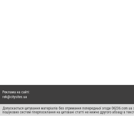
Реклама на сайті:
rek@citysites.ua
Допускається цитування матеріалів без отримання попередньої згоди 06236.com.ua з
пошукових систем гіперпосилання на цитовані статті не нижче другого абзацу в тек
Матеріали з плашками "Новини компаній", "Промо", "Партнерський матеріал", "Партнер