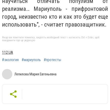
научиться отличать популизм от
реализма… Мариуполь - прифронтовой
город, неизвестно кто и как это будет еще
использовать", - считает правозащитник.
Якщо ви помітили помилку, виділіть необхідний текст і натисніть Ctrl + Enter, щоб
повідомити про це редакцію
112.UA
#экология
#мариуполь
#протесты
Лепилова Мария Евгеньевна