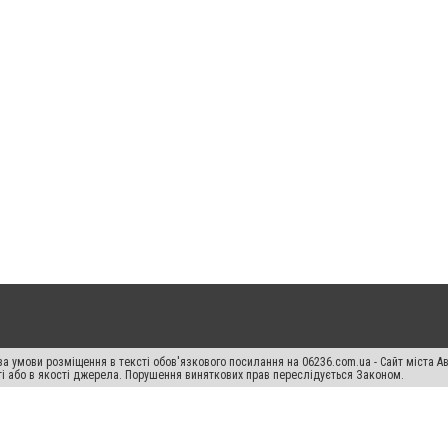
а умови розміщення в тексті обов'язкового посилання на 06236.com.ua - Сайт міста Ав
сті або в якості джерела. Порушення виняткових прав переслідується Законом.
ський спецпроєкт", "Політичні новини", "Пресреліз", "PR", "Офіційно", "Політична рек