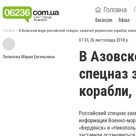
Головна
Вакансии
Афіша
Головна
В Азовском море российский спецназ захватил украинские корабли, изве
07:35, 26 листопада 2018 р.
В Азовск
Лепилова Мария Евгеньевна
спецназ 
корабли,
Российский спецназ зах
информации Военно-морс
«Бердянск» и «Никополь
заставили остановиться