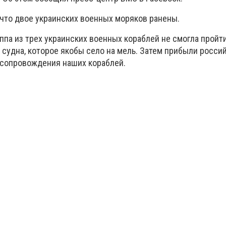
 что двое украинских военных моряков ранены.
ппа из трех украинских военных кораблей не смогла пройт
 судна, которое якобы село на мель. Затем прибыли росси
 сопровождения наших кораблей.