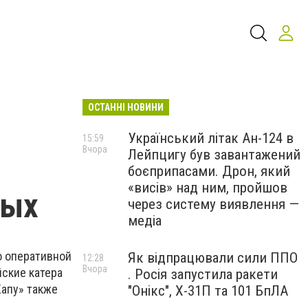
ОСТАННІ НОВИНИ
Український літак Ан-124 в
15:59
Вчора
Лейпцигу був завантажений
боєприпасами. Дрон, який
«висів» над ним, пройшов
ных
через систему виявлення —
медіа
о оперативной
Як відпрацювали сили ППО
12:28
Вчора
ские катера
. Росія запустила ракети
Капу» также
"Онікс", Х-31П та 101 БпЛА