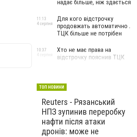
надає більше, ніж здається
Для кого відстрочку
11:13
4 серпня
продовжать автоматично .
ТЦК більше не потрібен
Хто не має права на
10:37
4 серпня
відстрочку пояснив ТЦК
ТОП НОВИНИ
Reuters - Рязанський
НПЗ зупинив переробку
нафти після атаки
дронів: може не