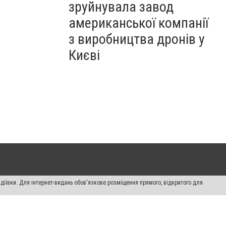
зруйнувала завод
американської компанії
з виробництва дронів у
Києві
діївки. Для інтернет-видань обов'язкове розміщення прямого, відкритого для
лама" публікуються на правах реклами.