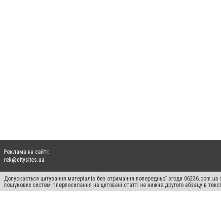
Реклама на сайті:
rek@citysites.ua
Допускається цитування матеріалів без отримання попередньої згоди 06236.com.ua з
пошукових систем гіперпосилання на цитовані статті не нижче другого абзацу в тек
Матеріали з плашками "Новини компаній", "Промо", "Партнерський матеріал", "Партнер