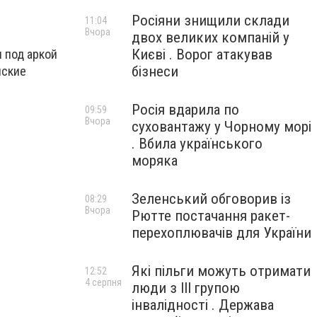
Росіяни знищили склади
11:04
Вчора
двох великих компаній у
Києві . Ворог атакував
и под аркой
бізнеси
йские
Росія вдарила по
09:59
Вчора
суховантажу у Чорному морі
. Вбила українського
моряка
Зеленський обговорив із
08:29
Вчора
Рютте постачання ракет-
перехоплювачів для України
Які пільги можуть отримати
12:52
4 серпня
люди з III групою
інвалідності . Держава