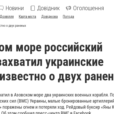
Новини
Довідник
Оголошення
Дозвілля
Карта міста
Довідкова
Погода
стно о двух раненых
ом море российский
захватил украинские
 известно о двух ране
ватил в Азовском море два украинских военных корабля. П
ких сил (ВМС) Украины, малые бронированные артиллерий
» поражены огнем и потеряли ход. Рейдовый буксир «Яны 
. Об этом сообщил пресс-центр ВМС в Facebook.