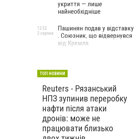
укриття — лише
найнеобхідніше
Пашинян подав у відставку
12:52
2 серпня
. Союзник, що відвернувся
від Кремля
ТОП НОВИНИ
Reuters - Рязанський
НПЗ зупинив переробку
нафти після атаки
дронів: може не
працювати близько
двох тижнів