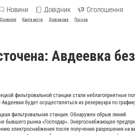
Новини
Довідник
Оголошення
Дозвілля
Карта міста
Довідкова
Погода
точена: Авдеевка без
ецкой фильтровальной станции стали неблагоприятные по
 Авдеевки будет осуществляться из резервуара по график
ецкая фильтровальная станция. Обнаружен обрыв линий
не бывшего рынка «Господар». Энергоснабжающее предпр
ению электроснабжения после получения разрешения на 