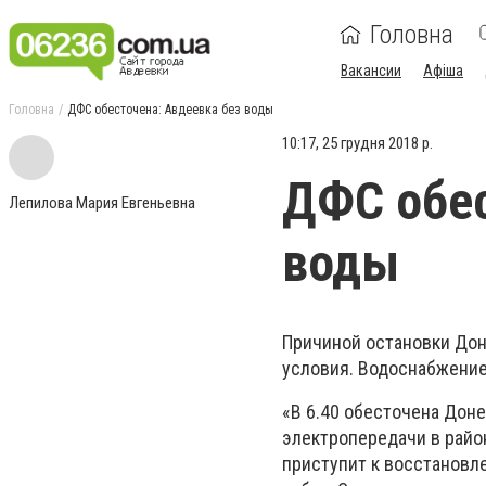
Головна
Вакансии
Афіша
Головна
ДФС обесточена: Авдеевка без воды
10:17, 25 грудня 2018 р.
ДФС обес
Лепилова Мария Евгеньевна
воды
Причиной остановки Дон
условия. Водоснабжение
«В 6.40 обесточена Дон
электропередачи в райо
приступит к восстановл