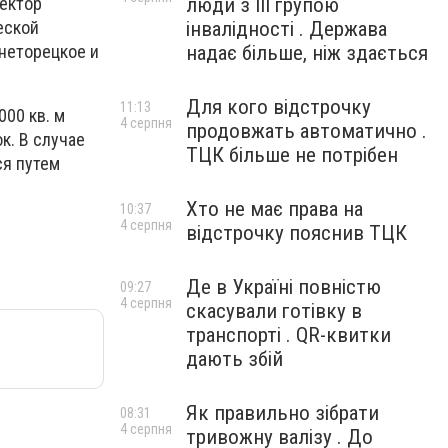
люди з III групою
сектор
інвалідності . Держава
ческой
надає більше, ніж здається
хнеторецкое и
Для кого відстрочку
11:13
000 кв. м
4 серпня
продовжать автоматично .
к. В случае
ТЦК більше не потрібен
ся путем
Хто не має права на
10:37
4 серпня
відстрочку пояснив ТЦК
Де в Україні повністю
09:27
4 серпня
скасували готівку в
транспорті . QR-квитки
дають збій
Як правильно зібрати
08:31
4 серпня
тривожну валізу . До