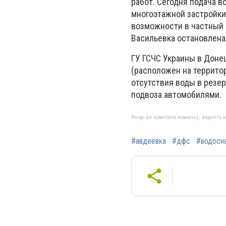
работ. Сегодня подача в
многоэтажной застройки с
возможности в частный с
Васильевка остановлена
ГУ ГСЧС Украины в Донец
(расположен на территор
отсутствия воды в резе
подвоза автомобилями.
Якщо ви помітили помилку, виділіть нео
#авдеевка
#дфс
#водосн