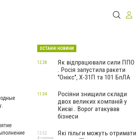
ОСТАННІ НОВИНИ
Як відпрацювали сили ППО
12:28
. Росія запустила ракети
"Онікс", Х-31П та 101 БпЛА
Росіяни знищили склади
11:04
годные
двох великих компаній у
у.
Києві . Ворог атакував
бізнеси
иятие
Які пільги можуть отримати
выполнение
12:52
4 серпня