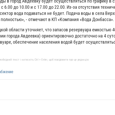
оды в город Авдеевку будет осуществляться по графику в 
 6.00 до 10.00 и с 17.00 до 22.00. Из-за отсутствия техни
ектор вода подаваться не будет. Подача воды в села Вер
 полностью», - отмечают в КП «Компания «Вода Донбасса».
кой области уточняет, что запасов резервуара емкостью 4
ии города Авдеевка) ориентировочно достаточно на 4 суто
рвуаре, обеспечение населения водой будет осуществлять
бхідний текст і натисніть Ctrl + Enter, щоб повідомити про це редакцію
абжение