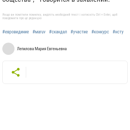
Якщо ви помітили помилку, виділіть необхідний текст і натисніть Ctrl + Enter, щоб
повідомити про це редакцію
#евровидиние
#мaruv
#скандал
#участие
#конкурс
#нсту
Лепилова Мария Евгеньевна