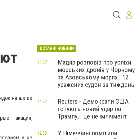
ОСТАННІ НОВИНИ
ают
Мадяр розповів про успіхи
15:27
морських дронів у Чорному
та Азовському морях . 12
уражених суден за тиждень
ядок на аллее
Reuters - Демократи США
14:22
готують новий удар по
Трампу, і це не імпічмент
рые акации,
У Німеччині помітили
12:59
словиям и не