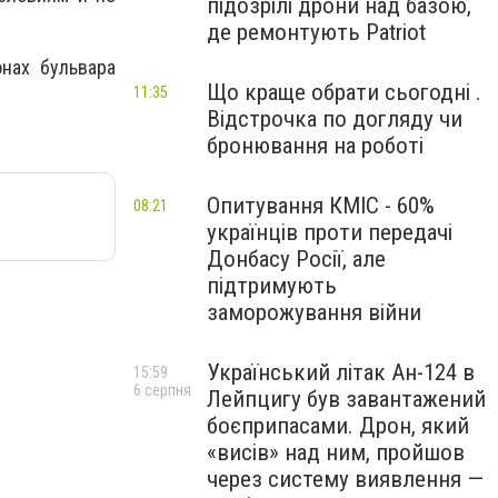
підозрілі дрони над базою,
де ремонтують Patriot
нах бульвара
Що краще обрати сьогодні .
11:35
Відстрочка по догляду чи
бронювання на роботі
Опитування КМІС - 60%
08:21
українців проти передачі
Донбасу Росії, але
підтримують
заморожування війни
Український літак Ан-124 в
15:59
6 серпня
Лейпцигу був завантажений
боєприпасами. Дрон, який
«висів» над ним, пройшов
через систему виявлення —