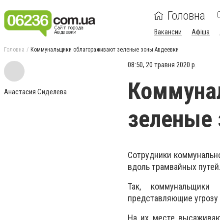
Головна
Вакансии
Афіша
Головна
Коммунальщики облагораживают зеленые зоны Авдеевки
08:50, 20 травня 2020 р.
Коммуна
Анастасия Сиделева
зеленые
Сотрудники коммунально
вдоль трамвайных путей
Так, коммунальщики
представляющие угрозу 
На их месте высажива