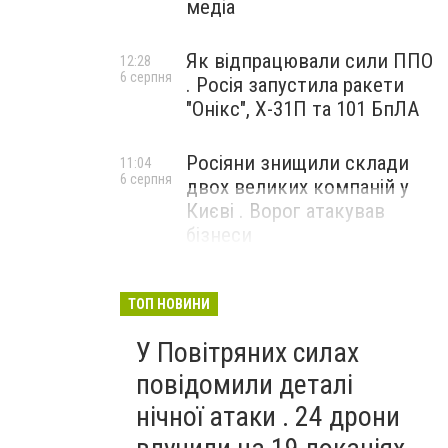
медіа
Як відпрацювали сили ППО
12:28
6 серпня
. Росія запустила ракети
"Онікс", Х-31П та 101 БпЛА
Росіяни знищили склади
11:04
6 серпня
двох великих компаній у
Києві . Ворог атакував
бізнеси
ТОП НОВИНИ
У Повітряних силах
повідомили деталі
нічної атаки . 24 дрони