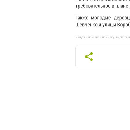
требовательное в плане 
Также молодые деревц
Шевченко и улицы Вороб
Якщо ви помітили помилку, виділіть нео