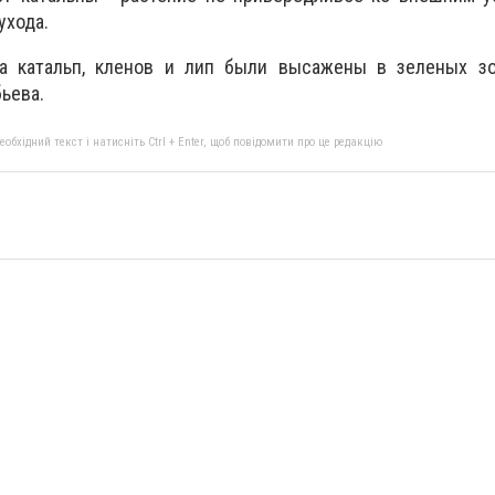
ухода.
а катальп, кленов и лип были высажены в зеленых зо
ьева.
бхідний текст і натисніть Ctrl + Enter, щоб повідомити про це редакцію