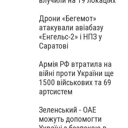
влучили на 19 локаціях
Дрони «Бегемот»
атакували авіабазу
«Енгельс-2» і НПЗ у
Саратові
Армія РФ втратила на
війні проти України ще
1500 військових та 69
артсистем
Зеленський - ОАЕ
можуть допомогти