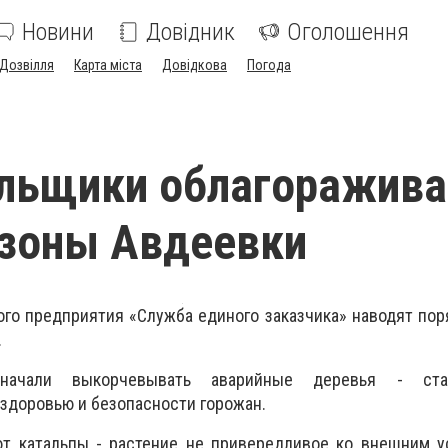
Новини
Довідник
Оголошення
Дозвілля
Карта міста
Довідкова
Погода
льщики облагоражив
 зоны Авдеевки
го предприятия «Служба единого заказчика» наводят пор
.
 начали выкорчевывать аварийные деревья - ста
здоровью и безопасности горожан.
ют катальпы -
растение не привередливое ко внешним у