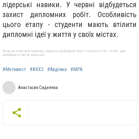
лідерські навики. У червні відбудеться
захист дипломних робіт. Особливість
цього етапу - студенти мають втілити
дипломні ідеї у життя у своїх містах.
Якщо ви помітили помилку, виділіть необхідний текст і натисніть Ctrl + Enter, щоб
повідомити про це редакцію
#Метінвест
#АКХЗ
#Авдіївка
#MPA
Анастасия Сиделева