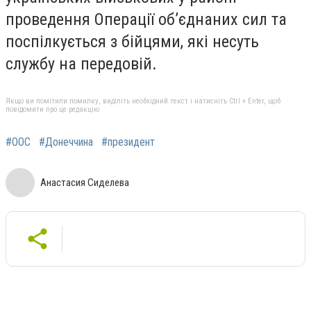
проведення Операції об’єднаних сил та
поспілкується з бійцями, які несуть
службу на передовій.
Якщо ви помітили помилку, виділіть необхідний текст і натисніть Ctrl + Enter, щоб
повідомити про це редакцію
#ООС
#Донеччина
#президент
Анастасия Сиделева