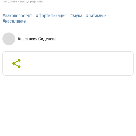
повідомити про це редакцію
#законопроект
#фортификация
#мука
#витамины
#население
Анастасия Сиделева