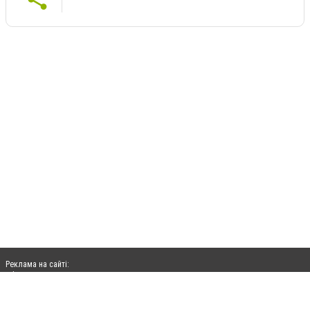
Реклама на сайті:
rek@citysites.ua