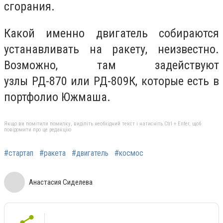
сгорания.
Какой именно двигатель собираются
устанавливать на ракету, неизвестно.
Возможно, там задействуют
узлы РД-870 или РД-809К, которые есть в
портфолио Южмаша.
Якщо ви помітили помилку, виділіть необхідний текст і натисніть Ctrl + Enter, щоб
повідомити про це редакцію
#стартап
#ракета
#двигатель
#космос
Анастасия Сиделева