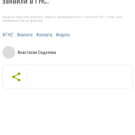
заявили в ГНС.
Якщо ви помітили помилку, виділіть необхідний текст і натисніть Ctrl + Enter, щоб
повідомити про це редакцію
#ГНС
#налоги
#оплата
#карты
Анастасия Сиделева