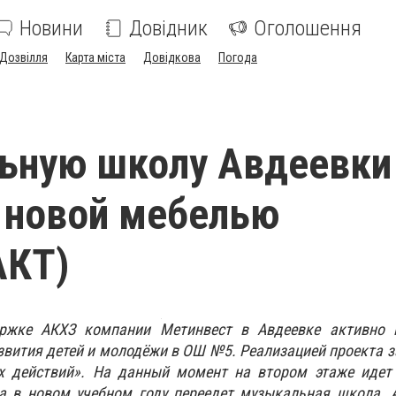
Новини
Довідник
Оголошення
Дозвілля
Карта міста
Довідкова
Погода
ьную школу Авдеевки
 новой мебелью
КТ)
ржке АКХЗ компании Метинвест в Авдеевке активно 
звития детей и молодёжи в ОШ №5. Реализацией проекта 
х действий». На данный момент на втором этаже идет
а в новом учебном году переедет музыкальная школа. 