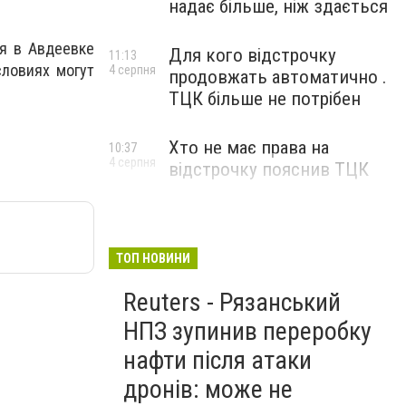
надає більше, ніж здається
ия в Авдеевке
Для кого відстрочку
11:13
словиях могут
4 серпня
продовжать автоматично .
ТЦК більше не потрібен
Хто не має права на
10:37
4 серпня
відстрочку пояснив ТЦК
ТОП НОВИНИ
Reuters - Рязанський
НПЗ зупинив переробку
нафти після атаки
дронів: може не