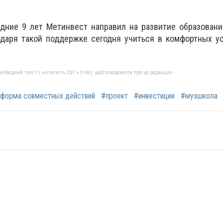
едние 9 лет Метинвест направил на развитие образован
одаря такой поддержке сегодня учиться в комфортных у
бхідний текст і натисніть Ctrl + Enter, щоб повідомити про це редакцію
форма совместных действий
#проект
#инвестиции
#музшкола