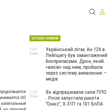
ОСТАННІ НОВИНИ
Український літак Ан-124 в
15:59
Вчора
Лейпцигу був завантажений
боєприпасами. Дрон, який
«висів» над ним, пройшов
через систему виявлення —
медіа
продолжается
Як відпрацювали сили ППО
12:28
Вчора
занимается ОО
. Росія запустила ракети
 капитальный
"Онікс", Х-31П та 101 БпЛА
А на прошлой