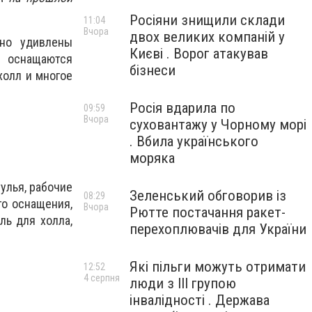
Росіяни знищили склади
11:04
Вчора
двох великих компаній у
тно удивлены
Києві . Ворог атакував
и оснащаются
бізнеси
холл и многое
Росія вдарила по
09:59
Вчора
суховантажу у Чорному морі
. Вбила українського
моряка
улья, рабочие
Зеленський обговорив із
08:29
го оснащения,
Вчора
Рютте постачання ракет-
ль для холла,
перехоплювачів для України
Які пільги можуть отримати
12:52
4 серпня
люди з III групою
інвалідності . Держава