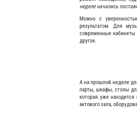
неделе начались постав
Можно с уверенностью
результатом. Для муз
современные кабинеты д
другое.
А на прошлой неделе дл
парты, шкафы, столы дл
которая уже находится
актового зала, оборудов