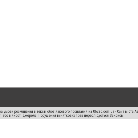
а умови розміщення в тексті обов'язкового посилання на 06236.com.ua - Сайт міста Ав
сті або в якості джерела. Порушення виняткових прав переслідується Законом.
ський спецпроєкт", "Політичні новини", "Пресреліз", "PR", "Офіційно", "Політична рек