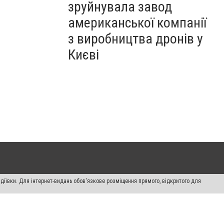
зруйнувала завод
американської компанії
з виробництва дронів у
Києві
діївки. Для інтернет-видань обов'язкове розміщення прямого, відкритого для
лама" публікуються на правах реклами.