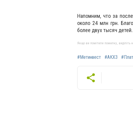
Напомним, что за посл
около 24 млн грн. Благ
более двух тысяч детей.
Якщо ви помітили помилку, виділіть нео
#Метинвест
#АКХЗ
#Плат