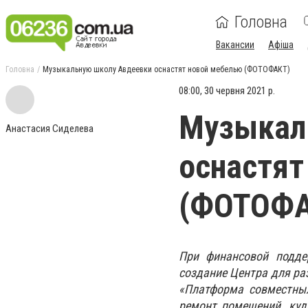
Головна
Вакансии
Афіша
Головна
Музыкальную школу Авдеевки оснастят новой мебелью (ФОТОФАКТ)
08:00, 30 червня 2021 р.
Музыкал
Анастасия Сиделева
оснастят
(ФОТОФА
При финансовой подде
создание Центра для ра
«Платформа совместны
ремонт помещений, куд