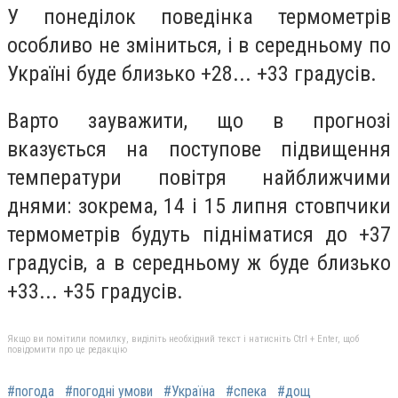
У понеділок поведінка термометрів
особливо не зміниться, і в середньому по
Україні буде близько +28... +33 градусів.
Варто зауважити, що в прогнозі
вказується на поступове підвищення
температури повітря найближчими
днями: зокрема, 14 і 15 липня стовпчики
термометрів будуть підніматися до +37
градусів, а в середньому ж буде близько
+33... +35 градусів.
Якщо ви помітили помилку, виділіть необхідний текст і натисніть Ctrl + Enter, щоб
повідомити про це редакцію
#погода
#погодні умови
#Україна
#спека
#дощ