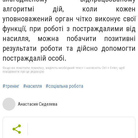
алгоритмі дій, коли кожен
уповноважений орган чітко виконує свої
функції, при роботі з постраждалими від
насилля, можна побачити позитивні
результати роботи та дійсно допомогти
постраждалій особі.
Якщо ви помітили помилку, виділіть необхідний текст і натисніть Ctrl + Enter, щоб
повідомити про це редакцію
#тренінг
#насилля
#соціальна робота
Анастасия Сиделева