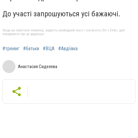
До участі запрошуються усі бажаючі.
Якщо ви помітили помилку, виділіть необхідний текст і натисніть Ctrl + Enter, щоб
повідомити про це редакцію
#тренінг
#батьки
#ВЦА
#Авдіївка
Анастасия Сиделева