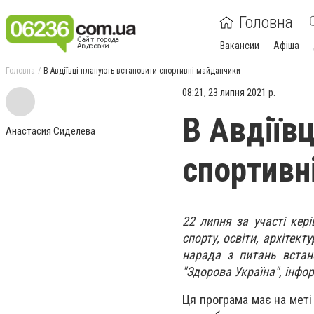
Головна
Вакансии
Афіша
Головна
В Авдіївці планують встановити спортивні майданчики
08:21, 23 липня 2021 р.
В Авдіїв
Анастасия Сиделева
спортивн
22 липня за участі кері
спорту, освіти, архітек
нарада з питань встан
"Здорова Україна", інфо
Ця програма має на меті