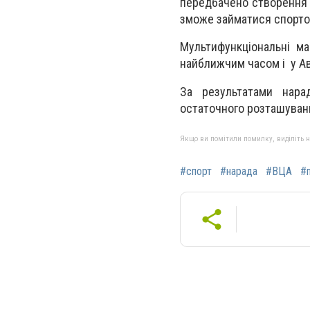
передбачено створення 
зможе займатися спортом
Мультифункціональні 
найближчим часом і у Авд
За результатами нара
остаточного розташуван
Якщо ви помітили помилку, виділіть нео
#спорт
#нарада
#ВЦА
#