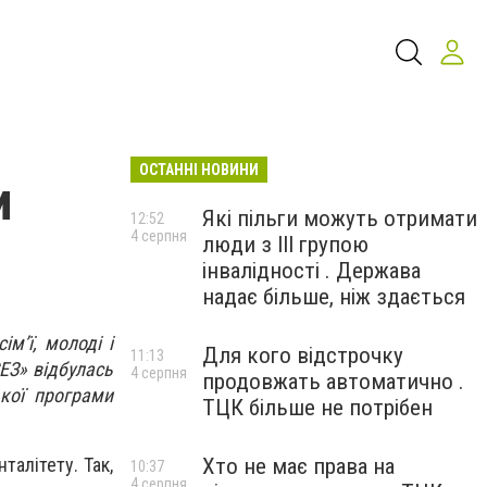
ОСТАННІ НОВИНИ
и
Які пільги можуть отримати
12:52
4 серпня
люди з III групою
інвалідності . Держава
надає більше, ніж здається
ім’ї, молоді і
Для кого відстрочку
11:13
СЕЗ» відбулась
4 серпня
продовжать автоматично .
кої програми
ТЦК більше не потрібен
Хто не має права на
талітету. Так,
10:37
4 серпня