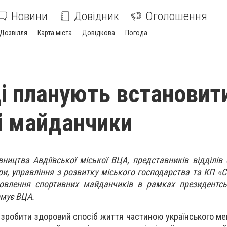
Новини
Довідник
Оголошення
Дозвілля
Карта міста
Довідкова
Погода
ці планують встановит
і майданчики
вництва Авдіївської міської ВЦА, представників відділів с
тури, управління з розвитку міського господарства та КП «
овлення спортивних майданчиків в рамках президентсь
рмує ВЦА.
 зробити здоровий спосіб життя частиною українського мен