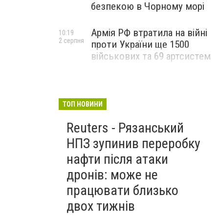
безпекою в Чорному морі
Армія РФ втратила на війні
10:19
2 серпня
проти України ще 1500
військових та 69 артсистем
ТОП НОВИНИ
Reuters - Рязанський
НПЗ зупинив переробку
нафти після атаки
дронів: може не
працювати близько
двох тижнів