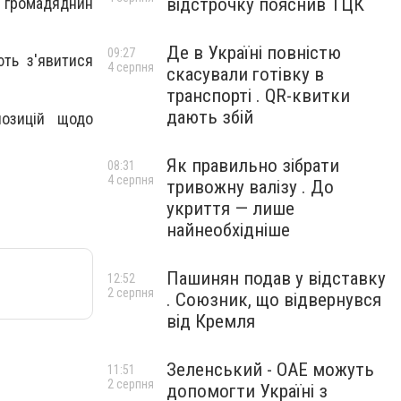
відстрочку пояснив ТЦК
й громадяднин
Де в Україні повністю
09:27
ть з'явитися
4 серпня
скасували готівку в
транспорті . QR-квитки
дають збій
позицій щодо
Як правильно зібрати
08:31
4 серпня
тривожну валізу . До
укриття — лише
найнеобхідніше
Пашинян подав у відставку
12:52
2 серпня
. Союзник, що відвернувся
від Кремля
Зеленський - ОАЕ можуть
11:51
2 серпня
допомогти Україні з