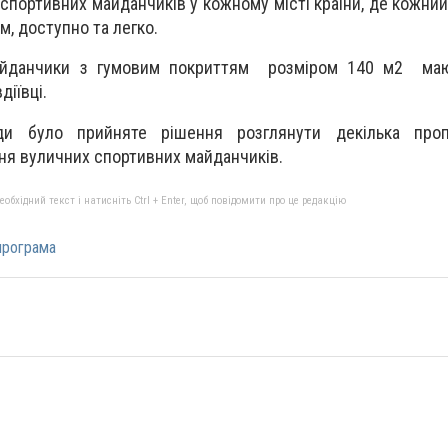
спортивних майданчиків у кожному місті країни, де кожни
, доступно та легко.
майданчики з гумовим покриттям розміром 140 м2 маю
іївці.
ди було прийняте рішення розглянути декілька про
ня вуличних спортивних майданчиків.
бхідний текст і натисніть Ctrl + Enter, щоб повідомити про це редакцію
програма