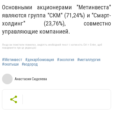
Основными акционерами "Метинвеста"
являются группа "СКМ" (71,24%) и "Смарт-
холдинг" (23,76%), совместно
управляющие компанией.
Якщо ви помітили помилку, виділіть необхідний текст і натисніть Ctrl + Enter, щоб
повідомити про це редакцію
#Метинвест
#декарбонизация
#экология
#металлургия
#окатыши
#водород
Анастасия Сиделева