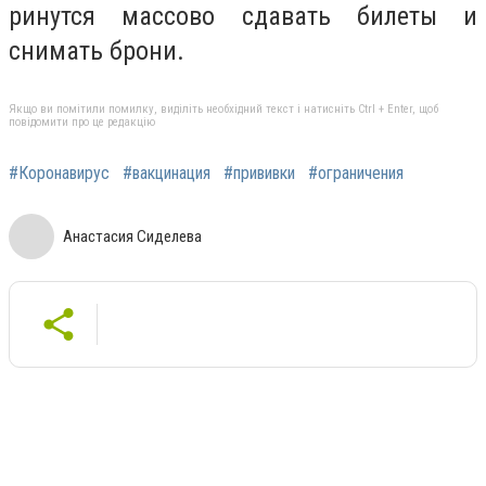
ринутся массово сдавать билеты и
снимать брони.
Якщо ви помітили помилку, виділіть необхідний текст і натисніть Ctrl + Enter, щоб
повідомити про це редакцію
#Коронавирус
#вакцинация
#прививки
#ограничения
Анастасия Сиделева