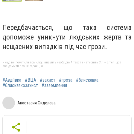
Передбачається, що така система
допоможе уникнути людських жертв та
нещасних випадків під час грози.
Якщо ви помітили помилку, виділіть необхідний текст і натисніть Ctrl + Enter, щоб
повідомити про це редакцію
#Авдіївка
#ВЦА
#захист
#гроза
#блискавка
#блискавкозахист
#заземлення
Анастасия Сиделева