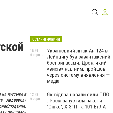
ОСТАННІ НОВИНИ
тской
Український літак Ан-124 в
15:59
6 серпня
Лейпцигу був завантажений
боєприпасами. Дрон, який
«висів» над ним, пройшов
через систему виявлення —
медіа
 на пустыре в
Як відпрацювали сили ППО
12:28
6 серпня
а Авдеевка»
. Росія запустила ракети
онаблюдения.
"Онікс", Х-31П та 101 БпЛА
разу пришлась