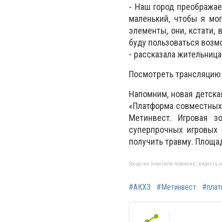
- Наш город преображае
маленький, чтобы я мог
элементы, они, кстати, 
буду пользоваться возмо
- рассказала жительница
Посмотреть трансляцию
Напомним, новая детска
«Платформа совместных 
Метинвест. Игровая з
суперпрочных игровых 
получить травму. Площадк
Якщо ви помітили помилку, виділіть нео
#АКХЗ
#Метинвест
#плат