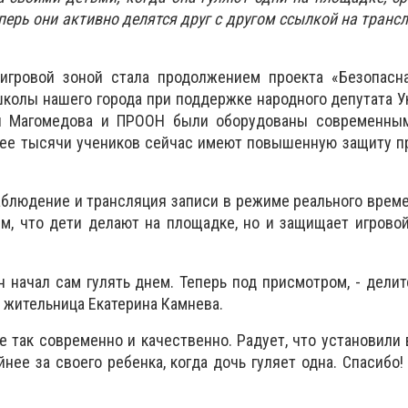
перь они активно делятся друг с другом ссылкой на транс
игровой зоной стала продолжением проекта «Безопасна
школы нашего города при поддержке народного депутата У
ы Магомедова и ПРООН были оборудованы современны
лее тысячи учеников сейчас имеют повышенную защиту п
блюдение и трансляция записи в режиме реального врем
ем, что дети делают на площадке, но и защищает игрово
н начал сам гулять днем. Теперь под присмотром, - делит
 жительница Екатерина Камнева.
се так современно и качественно. Радует, что установили
нее за своего ребенка, когда дочь гуляет одна. Спасибо!