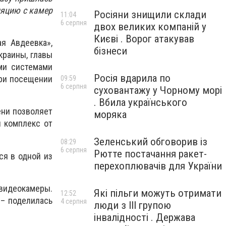
ляцию с камер
Росіяни знищили склади
11:04
6 серпня
двох великих компаній у
Києві . Ворог атакував
я Авдеевка»,
бізнеси
краины, главы
ми системами
Росія вдарила по
ри посещении
09:59
6 серпня
суховантажу у Чорному морі
. Вбила українського
ени позволяет
моряка
й комплекс от
Зеленський обговорив із
08:29
6 серпня
Рютте постачання ракет-
ся в одной из
перехоплювачів для України
 видеокамеры.
Які пільги можуть отримати
12:52
 – поделилась
4 серпня
люди з III групою
інвалідності . Держава