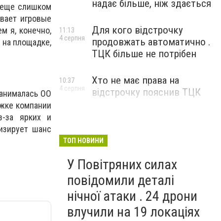
надає більше, ніж здається
к еще слишком
ивает игровые
Для кого відстрочку
м я, конечно,
11:13
4 серпня
продовжать автоматично .
 на площадке,
ТЦК більше не потрібен
Хто не має права на
10:37
4 серпня
відстрочку пояснив ТЦК
занималась ОО
ржке компании
з-за ярких и
изирует шанс
ТОП НОВИНИ
У Повітряних силах
повідомили деталі
нічної атаки . 24 дрони
влучили на 19 локаціях