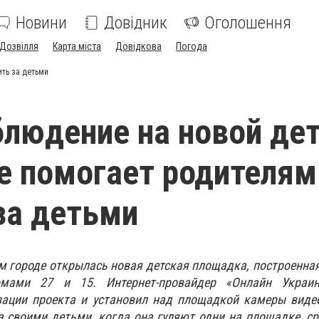
Новини
Довідник
Оголошення
Дозвілля
Карта міста
Довідкова
Погода
ть за детьми
людение на новой де
 помогает родителям
за детьми
м городе открылась новая детская площадка, построенная
мами 27 и 15. Интернет-провайдер «Онлайн Украин
зации проекта и установил над площадкой камеры виде
 своими детьми, когда она гуляют одни на площадке, с