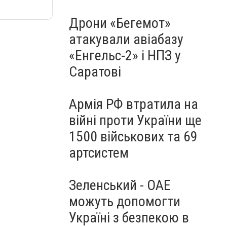
Дрони «Бегемот»
атакували авіабазу
«Енгельс-2» і НПЗ у
Саратові
Армія РФ втратила на
війні проти України ще
1500 військових та 69
артсистем
Зеленський - ОАЕ
можуть допомогти
Україні з безпекою в