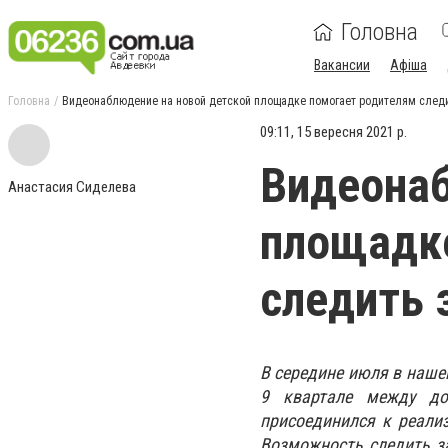
Головна
Вакансии
Афіша
Головна
Видеонаблюдение на новой детской площадке помогает родителям следи
09:11, 15 вересня 2021 р.
Видеонаб
Анастасия Сиделева
площадке
следить 
В середине июля в наше
9 квартале между до
присоединился к реали
Возможность следить за