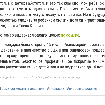
тся, а о детях заботятся. И это так классно. Мой ребено
ла его отпустить одного гулять. Пока вместе. Сын осва
великолепные, а я могу отдохнуть на лавочке. Но в будуще
жностью следить за ребенком онлайн, пока он играет один
 Авдеевки Елена Корпич.
 с камер видеонаблюдения можно
по ссылке
.
я площадка была открыта 15 июля. Реализацией проекта 
действий» в партнерстве с ВЦА и при финансовой подде
она сразу пришлась по душе местному населению и
элементов. Безопасное прорезиненное покрытие миним
а рассчитана как на детей, так и на подростков до 16 лет.
бхідний текст і натисніть Ctrl + Enter, щоб повідомити про це редакцію
форма совместных действий
#площадка
#видеонаблюдение