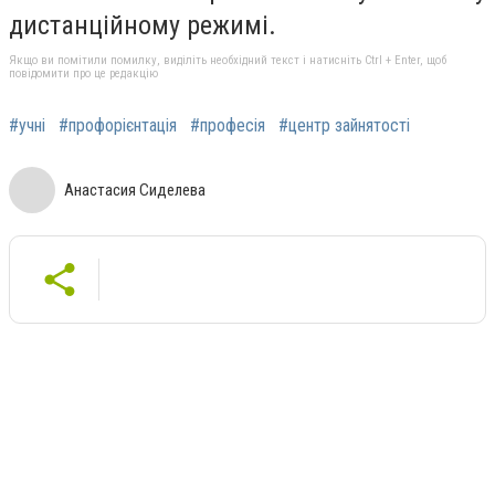
дистанційному режимі.
Якщо ви помітили помилку, виділіть необхідний текст і натисніть Ctrl + Enter, щоб
повідомити про це редакцію
#учні
#профорієнтація
#професія
#центр зайнятості
Анастасия Сиделева