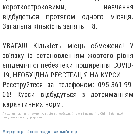
короткостроковими, навчання
відбудеться протягом одного місяця.
Загальна кількість занять – 8.
УВАГА!!! Кількість місць обмежена! У
зв’язку із встановленням жовтого рівня
епідемічної небезпеки поширення COVID-
19, НЕОБХІДНА РЕЄСТРАЦІЯ НА КУРСИ.
Реєструйтеся за телефоном: 095-361-99-
06! Курси відбудуться з дотриманням
карантинних норм.
Якщо ви помітили помилку, виділіть необхідний текст і натисніть Ctrl + Enter, щоб
повідомити про це редакцію
#терцентр
#літні люди
#комп'ютер