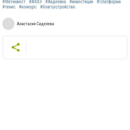
#Метинвест
#АКХЗ
#Авдеевка
#инвестиции
#Платформа
#тенис
#конкурс
#благоустройство
Анастасия Сиделева