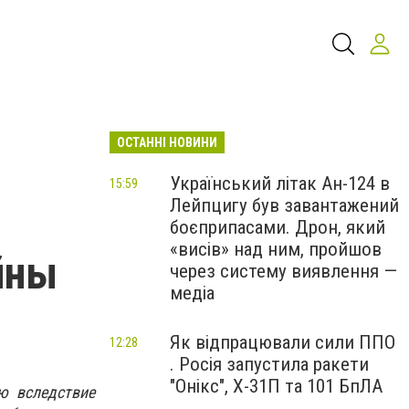
ОСТАННІ НОВИНИ
Український літак Ан-124 в
15:59
Лейпцигу був завантажений
боєприпасами. Дрон, який
«висів» над ним, пройшов
йны
через систему виявлення —
медіа
Як відпрацювали сили ППО
12:28
. Росія запустила ракети
"Онікс", Х-31П та 101 БпЛА
ю вследствие