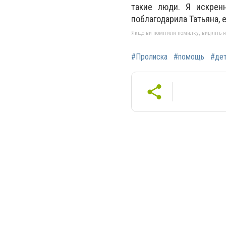
такие люди. Я искрен
поблагодарила Татьяна, 
Якщо ви помітили помилку, виділіть нео
#Пролиска
#помощь
#де