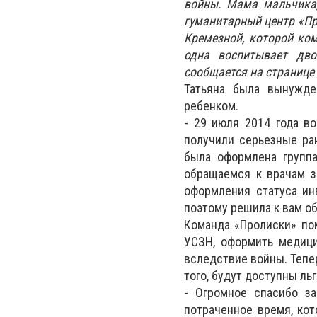
войны. Мама мальчика,
гуманитарный центр «Про
Кремезной, которой ком
одна воспитывает дво
сообщается на странице 
Татьяна была вынужде
ребенком.
- 29 июля 2014 года в
получили серьезные ра
была оформлена группа
обращаемся к врачам з
оформления статуса ин
поэтому решила к вам об
Команда «Пролиски» по
УСЗН, оформить медици
вследствие войны. Тепе
того, будут доступны ль
- Огромное спасибо з
потраченное время, кот