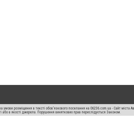
а умови розміщення в тексті обов'язкового посилання на 06236.com.ua - Сайт міста Ав
сті або в якості джерела. Порушення виняткових прав переслідується Законом.
ський спецпроєкт", "Політичні новини", "Пресреліз", "PR", "Офіційно", "Політична рек