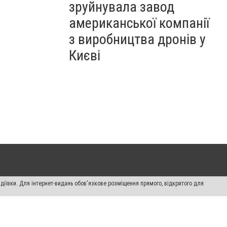
зруйнувала завод
американської компанії
з виробництва дронів у
Києві
діївки. Для інтернет-видань обов'язкове розміщення прямого, відкритого для
лама" публікуються на правах реклами.