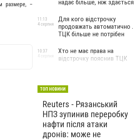
надає більше, ніж здається
м размере, –
Для кого відстрочку
11:13
4 серпня
продовжать автоматично .
ТЦК більше не потрібен
Хто не має права на
10:37
4 серпня
відстрочку пояснив ТЦК
ТОП НОВИНИ
Reuters - Рязанський
НПЗ зупинив переробку
нафти після атаки
дронів: може не