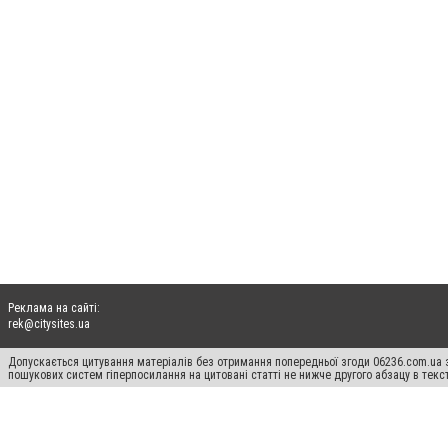
Реклама на сайті:
rek@citysites.ua
Допускається цитування матеріалів без отримання попередньої згоди 06236.com.ua з
пошукових систем гіперпосилання на цитовані статті не нижче другого абзацу в тек
Матеріали з плашками "Новини компаній", "Промо", "Партнерський матеріал", "Партнер