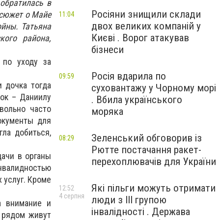
обратилась в
Росіяни знищили склади
 сюжет о Майе
11:04
двох великих компаній у
ойны. Татьяна
Києві . Ворог атакував
кого района,
бізнеси
 по уходу за
Росія вдарила по
09:59
и дочка тогда
суховантажу у Чорному морі
ок – Даниилу
. Вбила українського
вольно часто
моряка
окументы для
гла добиться,
Зеленський обговорив із
08:29
Рютте постачання ракет-
ачи в органы
перехоплювачів для України
нвалидностью
 услуг. Кроме
Які пільги можуть отримати
12:52
4 серпня
люди з III групою
а внимание и
інвалідності . Держава
о рядом живут