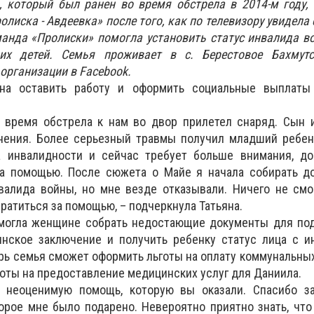
 который был ранен во время обстрела в 2014-м году, 
лиска - Авдеевка» после того, как по телевизору увидела
анда «Пролиски» помогла установить статус инвалида в
их детей. Семья проживает в с. Берестовое Бахмутс
организации в Facebook.
на оставить работу и оформить социальные выплаты
о время обстрела к нам во двор прилетел снаряд. Сын 
нения. Более серьезный травмы получил младший ребен
 инвалидности и сейчас требует больше внимания, до
а помощью. После сюжета о Майе я начала собирать д
валида войны, но мне везде отказывали. Ничего не смо
ратиться за помощью, – подчеркнула Татьяна.
могла женщине собрать недостающие документы для под
нское заключение и получить ребенку статус лица с и
рь семья сможет оформить льготы на оплату коммунальных
готы на предоставление медицинских услуг для Даниила.
а неоценимую помощь, которую вы оказали. Спасибо з
орое мне было подарено. Невероятно приятно знать, чт