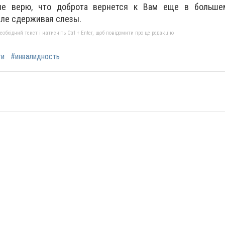
не верю, что доброта вернется к Вам еще в больше
еле сдерживая слезы.
бхідний текст і натисніть Ctrl + Enter, щоб повідомити про це редакцію
ти
#инвалидность